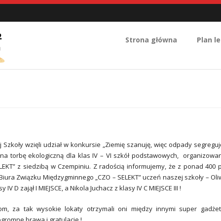
Strona główna
Plan le
 Szkoły wzięli udział w konkursie „Ziemię szanuję, więc odpady segreguj
 na torbę ekologiczną dla klas IV – VI szkół podstawowych, organizow
LEKT” z siedzibą w Czempiniu. Z radością informujemy, że z ponad 400 
Biura Związku Międzygminnego „CZO – SELEKT” uczeń naszej szkoły – Oli
 IV D zajął I MIEJSCE, a Nikola Juchacz z klasy IV C MIEJSCE III !
com, za tak wysokie lokaty otrzymali oni między innymi super gadże
ogromne brawa i gratulacje !