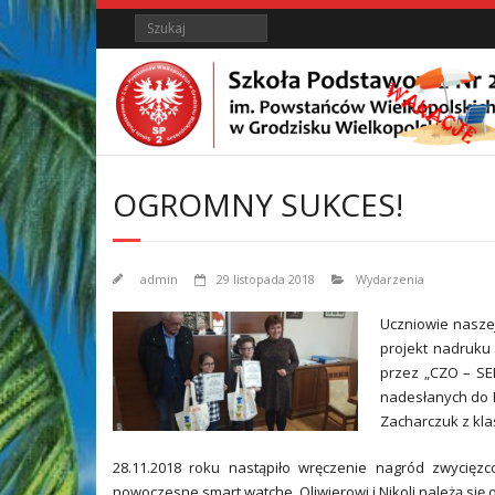
Skip
Skip
Search
to
to
Content
content
OGROMNY SUKCES!
admin
29 listopada 2018
Wydarzenia
Uczniowie naszej
projekt nadruku
przez „CZO – SE
nadesłanych do 
Zacharczuk z klasy
28.11.2018 roku nastąpiło wręczenie nagród zwycięz
nowoczesne smart watche. Oliwierowi i Nikoli należą się 