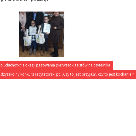
 „chichotki” z okazji pasowania pierwszoklasistów na czytelnika
dzyszkolny konkurs recytatorski pt. „Czy to jest przyjaźń, czy to jest kochanie?”