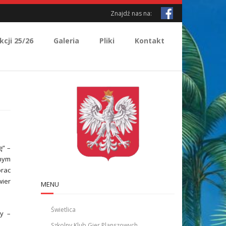
Znajdź nas na:
kcji 25/26
Galeria
Pliki
Kontakt
ę” –
anym
prac
wier
MENU
Świetlica
ty –
Szkolny Klub Gier Planszowych