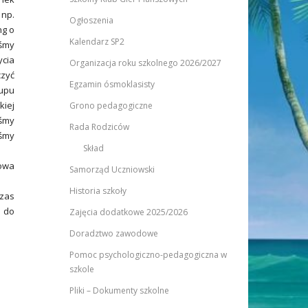
 np.
Ogłoszenia
ng o
Kalendarz SP2
iśmy
ycia
Organizacja roku szkolnego 2026/2027
czyć
Egzamin ósmoklasisty
kupu
kiej
Grono pedagogiczne
iśmy
Rada Rodziców
iśmy
Skład
lowa
Samorząd Uczniowski
Historia szkoły
czas
ę do
Zajęcia dodatkowe 2025/2026
Doradztwo zawodowe
Pomoc psychologiczno-pedagogiczna w
szkole
Pliki – Dokumenty szkolne