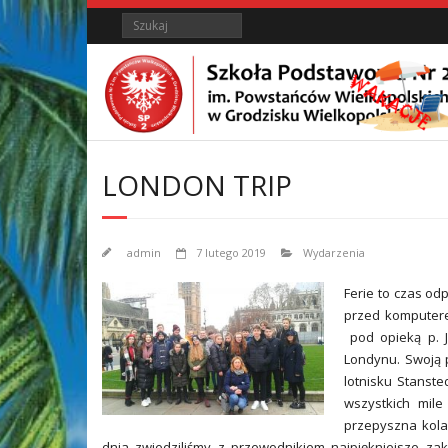
Skip
Skip
Search
to
to
Content
content
LONDON TRIP
admin
7 lutego 2019
Wydarzenia
Ferie to czas od
przed komputerem
pod opieką p. J
Londynu. Swoją 
lotnisku Stanst
wszystkich mile
przepyszna kola
dnia zwiedziliśmy z przewodnikiem najpiękniejsze za