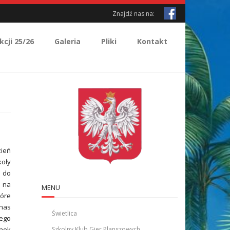
Znajdź nas na:
kcji 25/26
Galeria
Pliki
Kontakt
zień
koły
ę do
ć na
MENU
tóre
 nas
Świetlica
nego
ynek
Szkolny Klub Gier Planszowych