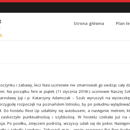
Strona główna
Plan le
poczynku i zabawy, lecz Nasi uczniowie nie zmarnowali go siedząc cały d
. Na początku ferii w piątek (11 stycznia 2019r.) uczniowie Naszej Sz
arosławy Juji i p. Katarzyny Adamczak – Szulc wyruszyli na wycieczk
przygodę rozpoczęli na poznańskim lotnisku, by po południu wylądowa
ed. Do hostelu Rest Up udaliśmy się autobusem, a następnie metrem, k
 zaskoczyło punktualnością i szybkością. W hostelu czekała już na
cja. Po posiłku, zmęczeni podróżą, wszyscy udali się do pokoi. Następ
kątki i zabytki Londynu. Zobaczyli m.in. wieżę zegarową Big Ben bud