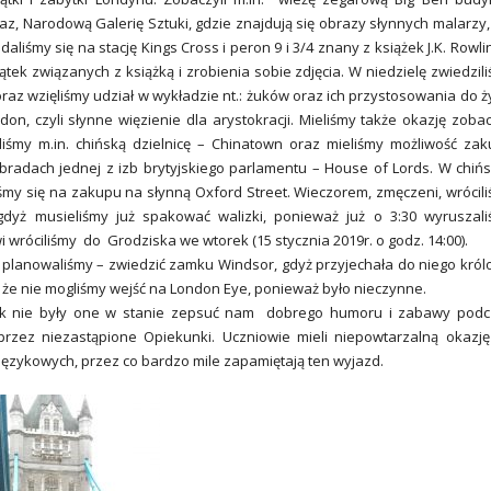
az, Narodową Galerię Sztuki, gdzie znajdują się obrazy słynnych malarzy,
iśmy się na stację Kings Cross i peron 9 i 3/4 znany z książek J.K. Rowli
ek związanych z książką i zrobienia sobie zdjęcia. W niedzielę zwiedzil
az wzięliśmy udział w wykładzie nt.: żuków oraz ich przystosowania do ż
on, czyli słynne więzienie dla arystokracji. Mieliśmy także okazję zoba
liśmy m.in. chińską dzielnicę – Chinatown oraz mieliśmy możliwość za
radach jednej z izb brytyjskiego parlamentu – House of Lords. W chińs
iśmy się na zakupu na słynną Oxford Street. Wieczorem, zmęczeni, wrócil
gdyż musieliśmy już spakować walizki, ponieważ już o 3:30 wyruszal
i wróciliśmy do Grodziska we wtorek (15 stycznia 2019r. o godz. 14:00).
ak planowaliśmy – zwiedzić zamku Windsor, gdyż przyjechała do niego kró
 to, że nie mogliśmy wejść na London Eye, ponieważ było nieczynne.
dnak nie były one w stanie zepsuć nam dobrego humoru i zabawy pod
 przez niezastąpione Opiekunki. Uczniowie mieli niepowtarzalną okazj
językowych, przez co bardzo mile zapamiętają ten wyjazd.