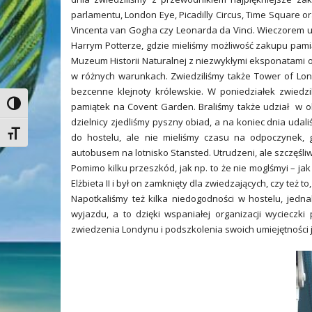
parlamentu, London Eye, Picadilly Circus, Time Square or
Vincenta van Gogha czy Leonarda da Vinci. Wieczorem udal
Harrym Potterze, gdzie mieliśmy możliwość zakupu pamiąt
Muzeum Historii Naturalnej z niezwykłymi eksponatami or
w różnych warunkach.
Zwiedziliśmy także Tower of Lond
bezcenne klejnoty królewskie. W poniedziałek zwiedzi
Toggle High Contrast
pamiątek na Covent Garden. Braliśmy także udział w ob
dzielnicy zjedliśmy pyszny obiad, a na koniec dnia udal
Toggle Font size
do hostelu, ale nie mieliśmy czasu na odpoczynek, 
autobusem na lotnisko Stansted. Utrudzeni, ale szczęśliw
Pomimo kilku przeszkód, jak np. to że nie moglśmyi – j
Elżbieta II i był on zamknięty dla zwiedzających, czy też
Napotkaliśmy też kilka niedogodności w hostelu, je
wyjazdu, a to dzięki wspaniałej organizacji wycieczki
zwiedzenia Londynu i podszkolenia swoich umiejętności 