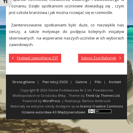
Toggle Font size
Poznaniu. Dzięki spotkaniom uczniowie dowiadują się , czym
jest szkoła branżowa i jak można rozwijać się w rzemiośle.
Zainteresowanie spotkaniami było duże, co niezwykle nas
cieszy, a także motywuje do podjęcia kolejnych inicjatyw
skierowanych na wspieranie naszych uczniów w ich wyborach
zawodowych.
Festiwal zawodów w ZST
Sukces Zosi Balcerek
Strona główna
Plan lekcji 25/26
Galeria
Pliki
Kontakt
Copyright © 2026
Szkola Podstawowa Nr 2 im. Powstancow
Wielkopolskich w Grodzisku Wlkp.
. Theme by
Think Up Themes Ltd
.
Powered by
WordPress
. | Realizacja: Bartosz Ambrozik
Materiały na witrynie szkoły dostępne są na
licencji Creative Commons
Uznanie autorstwa 4.0 Międzynarodowe
.