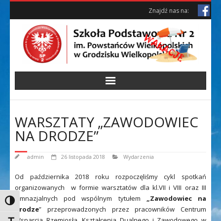
Skip
Skip
Znajdź nas na:
to
to
Content
content
WARSZTATY „ZAWODOWIEC
NA DRODZE”
admin
26 listopada 2018
Wydarzenia
Od października 2018 roku rozpoczęliśmy cykl spotkań
organizowanych w formie warsztatów dla kl.VII i VIII oraz III
gimnazjalnych pod wspólnym tytułem
„Zawodowiec na
Toggle High Contrast
drodze
” przeprowadzonych przez pracowników Centrum
Wsparcia Rzemiosła, Kształcenia Dualnego i Zawodowego w