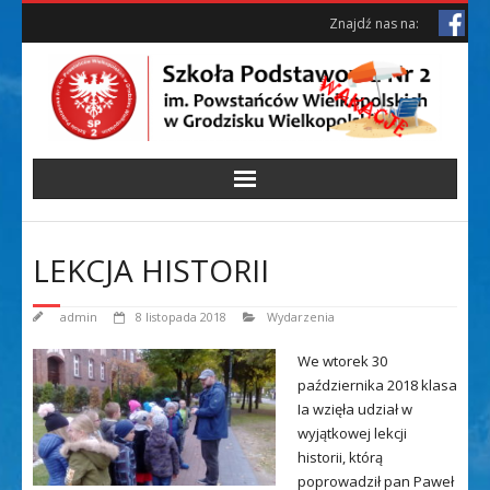
Skip
Skip
Znajdź nas na:
to
to
Content
content
LEKCJA HISTORII
admin
8 listopada 2018
Wydarzenia
We wtorek 30
października 2018 klasa
Ia wzięła udział w
wyjątkowej lekcji
historii, którą
poprowadził pan Paweł