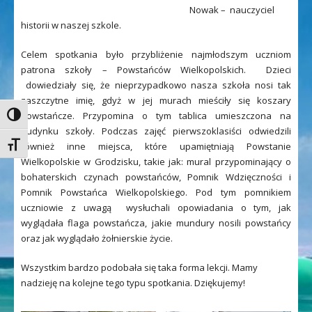
Nowak – nauczyciel
historii w naszej szkole.
Celem spotkania było przybliżenie najmłodszym uczniom
patrona szkoły – Powstańców Wielkopolskich. Dzieci
dowiedziały się, że nieprzypadkowo nasza szkoła nosi tak
zaszczytne imię, gdyż w jej murach mieściły się koszary
powstańcze. Przypomina o tym tablica umieszczona na
Toggle High Contrast
budynku szkoły. Podczas zajęć pierwszoklasiści odwiedzili
Toggle Font size
również inne miejsca, które upamiętniają Powstanie
Wielkopolskie w Grodzisku, takie jak: mural przypominający o
bohaterskich czynach powstańców, Pomnik Wdzięczności i
Pomnik Powstańca Wielkopolskiego. Pod tym pomnikiem
uczniowie z uwagą wysłuchali opowiadania o tym, jak
wyglądała flaga powstańcza, jakie mundury nosili powstańcy
oraz jak wyglądało żołnierskie życie.
Wszystkim bardzo podobała się taka forma lekcji. Mamy
nadzieję na kolejne tego typu spotkania. Dziękujemy!