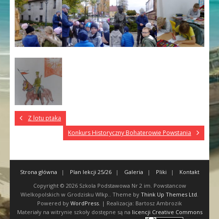
Z lotu ptaka
Konkurs Historyczny Bohaterowie Powstania
Strona główna
Plan lekcji 25/26
Galeria
Pliki
Kontakt
Copyright © 2026
Szkola Podstawowa Nr 2 im. Powstancow
Wielkopolskich w Grodzisku Wlkp.
. Theme by
Think Up Themes Ltd
.
Powered by
WordPress
. | Realizacja: Bartosz Ambrozik
Materiały na witrynie szkoły dostępne są na
licencji Creative Commons