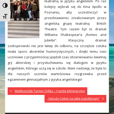
teatralną w języku angielskim. Po raz
Toggle High Contrast
kolejny wybrali się do Kina Apollo w
Poznaniu, aby uczestniczyć w
Toggle Font size
przedstawieniu zrealizowanym przez
angielską grupę teatralną British
Theatre. Tym razem był to dramat
Williama Shakespear’a „Romeo and
Juliette”. Klasyczny dramat
szekspirowski nie jest łatwy do odbioru, na szczęście sztuka
miała sporo akcentów humorystycznych, i dzięki temu nasi
uczniowie z przyjemnością spędzili czas obserwowaniu świetnej
gry aktorskiej i przysłuchiwaniu się dialogom w języku
angielskim, którego uczą się w szkole. Mam nadzieję, że była to
dla naszych uczniów wartościowa rozgrzewka przed
egzaminem gimnazjalnym z języka angielskiego!
Wielkopolski Turniej Orlika – I runda eliminacyjna
„Szkoda Ciebie na takie patoklimaty”