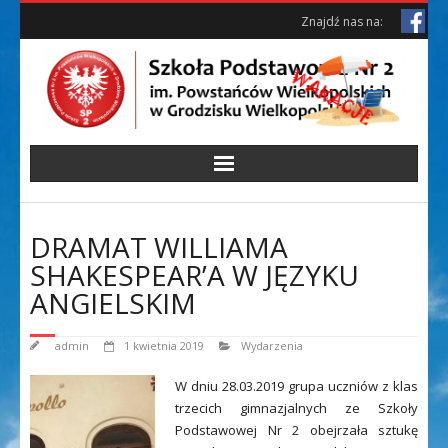
Skip
Skip
Znajdź nas na:
to
to
Content
content
DRAMAT WILLIAMA
SHAKESPEAR’A W JĘZYKU
ANGIELSKIM
admin
1 kwietnia 2019
Wydarzenia
W dniu 28.03.2019 grupa uczniów z klas
trzecich gimnazjalnych ze Szkoły
Podstawowej Nr 2 obejrzała sztukę