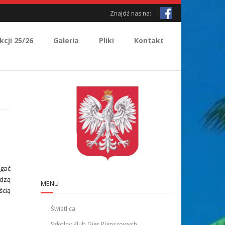
Znajdź nas na:
kcji 25/26
Galeria
Pliki
Kontakt
agać
odzą
MENU
ścią
Świetlica
Szkolny Klub Gier Planszowych