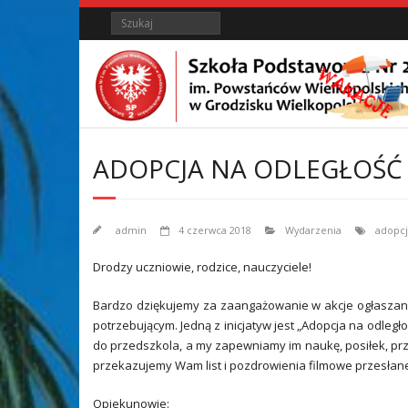
Skip
Skip
Search
to
to
Content
content
ADOPCJA NA ODLEGŁOŚĆ
admin
4 czerwca 2018
Wydarzenia
adopcj
Drodzy uczniowie, rodzice, nauczyciele!
Bardzo dziękujemy za zaangażowanie w akcje ogłaszan
potrzebującym. Jedną z inicjatyw jest „Adopcja na odleg
do przedszkola, a my zapewniamy im naukę, posiłek, przyb
przekazujemy Wam list i pozdrowienia filmowe przesłane 
Opiekunowie: