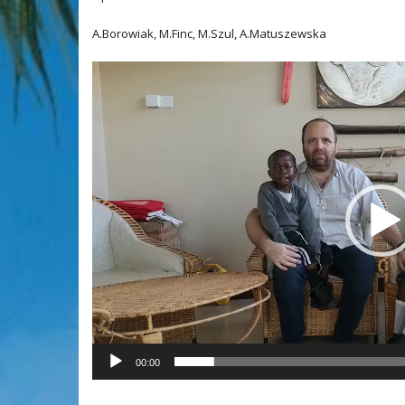
A.Borowiak,
M.Finc,
M.Szul,
A.Matuszewska
Odtwarzacz
video
00:00