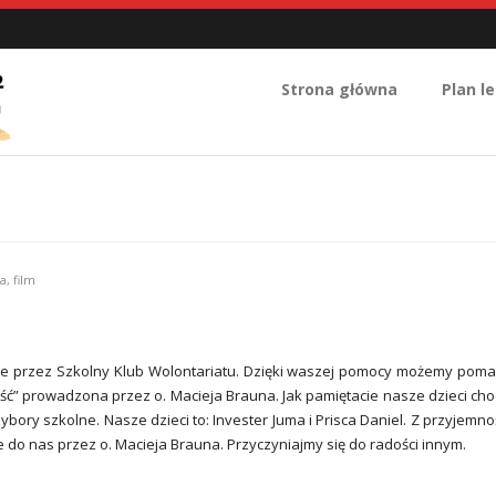
Strona główna
Plan le
a
,
film
e przez Szkolny Klub Wolontariatu. Dzięki waszej pomocy możemy pom
łość” prowadzona przez o. Macieja Brauna. Jak pamiętacie nasze dzieci ch
ory szkolne. Nasze dzieci to: Invester Juma i Prisca Daniel. Z przyjemno
do nas przez o. Macieja Brauna. Przyczyniajmy się do radości innym.