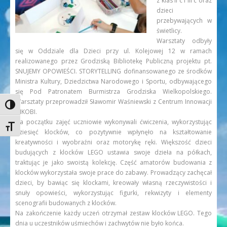
z klas II c i III c oraz
dzieci
przebywających w
świetlicy.
Warsztaty odbyły
się w Oddziale dla Dzieci przy ul. Kolejowej 12 w ramach
realizowanego przez Grodziską Bibliotekę Publiczną projektu pt.
SNUJEMY OPOWIEŚCI. STORYTELLING dofinansowanego ze środków
Ministra Kultury, Dziedzictwa Narodowego i Sportu, odbywającego
się Pod Patronatem Burmistrza Grodziska Wielkopolskiego.
Warsztaty przeprowadził Sławomir Waśniewski z Centrum Innowacji
Toggle High Contrast
INKOBI.
Na początku zajęć uczniowie wykonywali ćwiczenia, wykorzystując
Toggle Font size
dziesięć klocków, co pozytywnie wpłynęło na kształtowanie
kreatywności i wyobraźni oraz motorykę ręki. Większość dzieci
budujących z klocków LEGO ustawia swoje dzieła na półkach,
traktując je jako swoistą kolekcję. Część amatorów budowania z
klocków wykorzystała swoje prace do zabawy. Prowadzący zachęcał
dzieci, by bawiąc się klockami, kreowały własną rzeczywistości i
snuły opowieści, wykorzystując figurki, rekwizyty i elementy
scenografii budowanych z klocków.
Na zakończenie każdy uczeń otrzymał zestaw klocków LEGO. Tego
dnia u uczestników uśmiechów i zachwytów nie było końca.