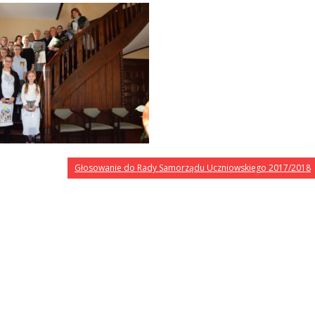
Głosowanie do Rady Samorządu Uczniowskiego 2017/2018