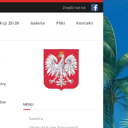
Znajdź nas na:
kcji 25/26
Galeria
Pliki
Kontakt
tóry
dzie
MENU
Świetlica
Szkolny Klub Gier Planszowych