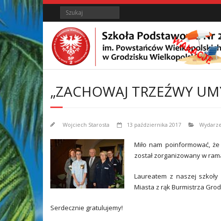
Skip
Skip
Search
to
to
Content
content
„ZACHOWAJ TRZEŹWY UM
Wojciech Starosta
13 października 2017
Wydarze
Miło nam poinformować, że n
został zorganizowany w rama
Laureatem z naszej szkoły 
Miasta z rąk Burmistrza Gr
Serdecznie gratulujemy!