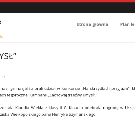
Strona główna
Plan le
YSŁ”
nia
asi gimnazjaliści brali udział w konkursie „Na skrzydłach przyjaźni”, k
ch tegorocznej Kampanii „Zachowaj trzeźwy umysł”.
została Klaudia Wlekła z klasy II C. Klaudia odebrała nagrodę w Urzę
odziska Wielkopolskiego pana Henryka Szymańskiego.