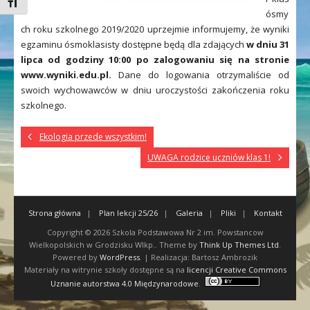
Toggle Font size
ósmy
ch roku szkolnego 2019/2020 uprzejmie informujemy, że wyniki
egzaminu ósmoklasisty dostępne będą dla zdających
w dniu 31
lipca od godziny 10:00 po zalogowaniu się na stronie
www.wyniki.edu.pl.
Dane do logowania otrzymaliście od
swoich wychowawców w dniu uroczystości zakończenia roku
szkolnego.
Ekologia przede wszystkim!
UWAGA rodzice uczniów klas 1!
Strona główna
Plan lekcji 25/26
Galeria
Pliki
Kontakt
Copyright © 2026
Szkola Podstawowa Nr 2 im. Powstancow
Wielkopolskich w Grodzisku Wlkp.
. Theme by
Think Up Themes Ltd
.
Powered by
WordPress
. | Realizacja: Bartosz Ambrozik
Materiały na witrynie szkoły dostępne są na
licencji Creative Commons
Uznanie autorstwa 4.0 Międzynarodowe
.