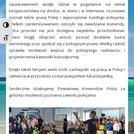
zaciekawieniem wzięły udział w pogadance na temat
bezpieczeństwa na drodze, w domu i w internecie. Uczniowie
poznali także pracę Policji i wyposażenie każdego policjanta.
Wielkim zainteresowaniem cieszyło się zwiedzanie komendy,
Toggle High Contrast
która przecież nie jest dostępna zwykłemu przechodniowi.
Dzieci mogły obejrzeć areszt, poznać działanie lustra
Toggle Font size
weneckiego oraz spotkać się z policyjnymi psami. Wielką radość
sprawiła możliwość wejścia do policyjnego radiowozu i
przymierzenia kamizelki kuloodpornej.
Dzięki takim lekcjom wiele osób zachwyciło się pracą w Policji i
zamierza w przyszłości zostać policjantem lub policjantką.
Serdecznie dziękujemy Powiatowej Komendzie Policji za
gościnę i możliwość poznania zawodu policjanta.