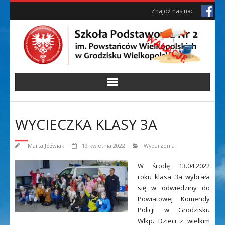
Skip
Skip
Znajdź nas na:
to
to
Content
content
WYCIECZKA KLASY 3A
Marta Jóźwiak
19 kwietnia 2022
Wydarzenia
W środę 13.04.2022
roku klasa 3a wybrała
się w odwiedziny do
Powiatowej Komendy
Policji w Grodzisku
Wlkp. Dzieci z wielkim