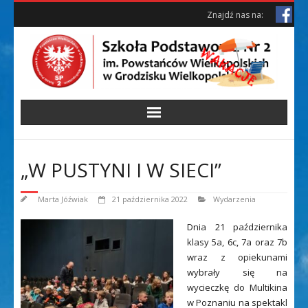
Skip
Skip
Znajdź nas na:
to
to
Content
content
„W PUSTYNI I W SIECI”
Marta Jóźwiak
21 października 2022
Wydarzenia
Dnia 21 października
klasy 5a, 6c, 7a oraz 7b
wraz z opiekunami
wybrały się na
wycieczkę do Multikina
w Poznaniu na spektakl