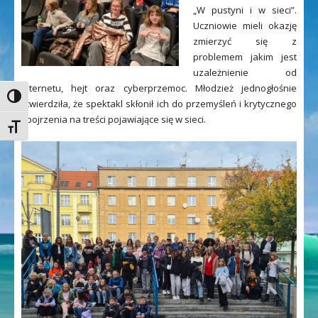
„W pustyni i w sieci”.
Uczniowie mieli okazję
zmierzyć się z
problemem jakim jest
uzależnienie od
internetu, hejt oraz cyberprzemoc. Młodzież jednogłośnie
Toggle High Contrast
stwierdziła, że spektakl skłonił ich do przemyśleń i krytycznego
spojrzenia na treści pojawiające się w sieci.
Toggle Font size