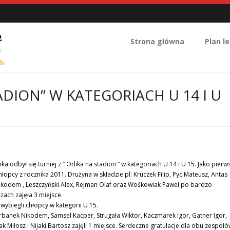
Strona główna
Plan le
ADION” W KATEGORIACH U 14 I U
a odbył się turniej z ” Orlika na stadion ” w kategoriach U 14 i U 15. Jako pierws
łopcy z rocznika 2011. Drużyna w składzie pl: Kruczek Filip, Pyc Mateusz, Antas
Nikodem , Leszczyński Alex, Rejman Olaf oraz Wośkowiak Paweł po bardzo
ach zajęła 3 miejsce.
wybiegli chłopcy w kategorii U 15.
rbanek Nikodem, Samsel Kacper, Strugała Wiktor, Kaczmarek Igor, Gatner Igor,
k Miłosz i Nijaki Bartosz zajęli 1 miejsce. Serdeczne gratulacje dla obu zespołó