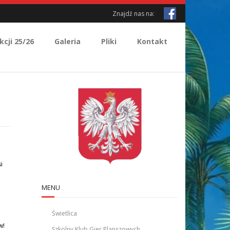
Znajdź nas na:
kcji 25/26
Galeria
Pliki
Kontakt
i
MENU
Świetlica
w!
Szkolny Klub Gier Planszowych