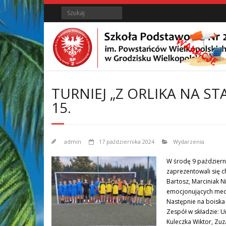
Skip
Skip
Search
to
to
Content
content
TURNIEJ „Z ORLIKA NA ST
15.
admin
17 października 2024
Wydarzenia
W środę 9 październik
zaprezentowali się ch
Bartosz, Marciniak 
emocjonujących mecz
Następnie na boiska 
Zespół w składzie: U
Kuleczka Wiktor, Zuza