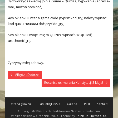
3) otworzyć zakładkę Join a Game – Quizizz, logowanie (adres e-
mail) można pominąć,
4) w okienku Enter a game code (Wpisz kod gry) należy wpisać
kod quizu:
183368
i dołączyć do gry,
5) w okienku Twoje imię to Quizizz wpisać SWOJE IMIĘ i
uruchomić grę.
Życzymy miłej zabawy.
#BędzieDobrze!
Rocznica uchwalenia Konstytucji 3 Maja!
Strona główna
Plan lekcji 25/26
Galeria
Pliki
Kontakt
Copyright © 2026
Szkola Podstawowa Nr 2 im. Powstancow
Wielkopolskich w Grodzisku Wlkp.
. Theme by
Think Up Themes Ltd
.