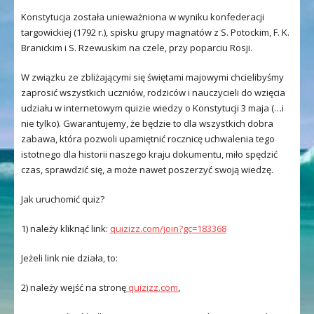
Konstytucja została unieważniona w wyniku konfederacji
targowickiej (1792 r.), spisku grupy magnatów z S. Potockim, F. K.
Branickim i S. Rzewuskim na czele, przy poparciu Rosji.
W związku ze zbliżającymi się świętami majowymi chcielibyśmy
zaprosić wszystkich uczniów, rodziców i nauczycieli do wzięcia
udziału w internetowym quizie wiedzy o Konstytucji 3 maja (…i
nie tylko). Gwarantujemy, że będzie to dla wszystkich dobra
zabawa, która pozwoli upamiętnić rocznicę uchwalenia tego
istotnego dla historii naszego kraju dokumentu, miło spędzić
czas, sprawdzić się, a może nawet poszerzyć swoją wiedzę.
Jak uruchomić quiz?
1) należy kliknąć link:
quizizz.com/join?gc=183368
Jeżeli link nie działa, to:
2) należy wejść na stronę
quizizz.com
,