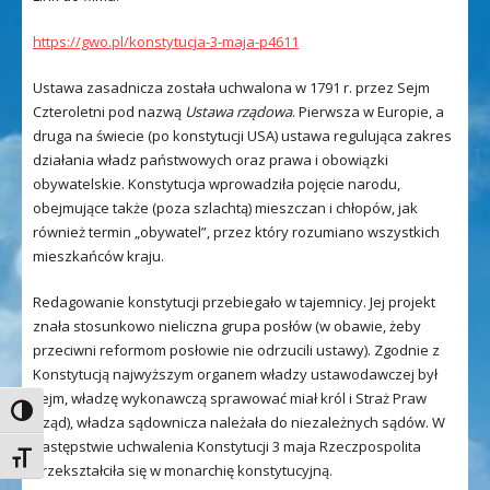
https://gwo.pl/konstytucja-3-maja-p4611
Ustawa zasadnicza została uchwalona w 1791 r. przez Sejm
Czteroletni pod nazwą
Ustawa rządowa
. Pierwsza w Europie, a
druga na świecie (po konstytucji USA) ustawa regulująca zakres
działania władz państwowych oraz prawa i obowiązki
obywatelskie. Konstytucja wprowadziła pojęcie narodu,
obejmujące także (poza szlachtą) mieszczan i chłopów, jak
również termin „obywatel”, przez który rozumiano wszystkich
mieszkańców kraju.
Redagowanie konstytucji przebiegało w tajemnicy. Jej projekt
znała stosunkowo nieliczna grupa posłów (w obawie, żeby
przeciwni reformom posłowie nie odrzucili ustawy). Zgodnie z
Konstytucją najwyższym organem władzy ustawodawczej był
sejm, władzę wykonawczą sprawować miał król i Straż Praw
Toggle High Contrast
(rząd), władza sądownicza należała do niezależnych sądów. W
następstwie uchwalenia Konstytucji 3 maja Rzeczpospolita
Toggle Font size
przekształciła się w monarchię konstytucyjną.