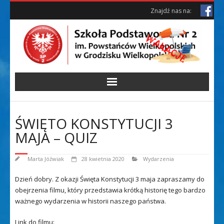
Skip
Skip
Znajdź nas na:
to
to
Content
content
ŚWIĘTO KONSTYTUCJI 3
MAJA – QUIZ
Marta Jóźwiak
28 kwietnia 2020
Wydarzenia
Dzień dobry. Z okazji Święta Konstytucji 3 maja zapraszamy do
obejrzenia filmu, który przedstawia krótką historię tego bardzo
ważnego wydarzenia w historii naszego państwa.
Link do filmu: