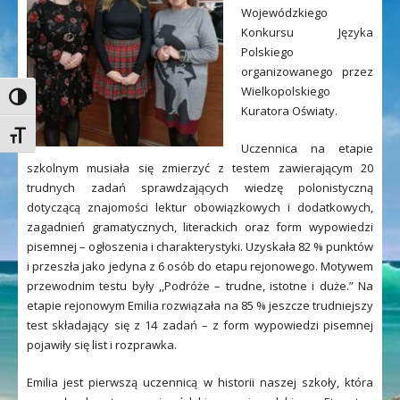
Wojewódzkiego
Konkursu Języka
Polskiego
organizowanego przez
Wielkopolskiego
Toggle High Contrast
Kuratora Oświaty.
Toggle Font size
Uczennica na etapie
szkolnym musiała się zmierzyć z testem zawierającym 20
trudnych zadań sprawdzających wiedzę polonistyczną
dotyczącą znajomości lektur obowiązkowych i dodatkowych,
zagadnień gramatycznych, literackich oraz form wypowiedzi
pisemnej – ogłoszenia i charakterystyki. Uzyskała 82 % punktów
i przeszła jako jedyna z 6 osób do etapu rejonowego. Motywem
przewodnim testu były ,,Podróże – trudne, istotne i duże.” Na
etapie rejonowym Emilia rozwiązała na 85 % jeszcze trudniejszy
test składający się z 14 zadań – z form wypowiedzi pisemnej
pojawiły się list i rozprawka.
Emilia jest pierwszą uczennicą w historii naszej szkoły, która