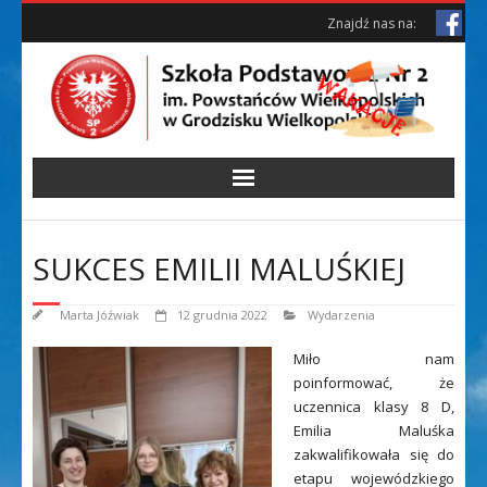
Skip
Skip
Znajdź nas na:
to
to
Content
content
SUKCES EMILII MALUŚKIEJ
Marta Jóźwiak
12 grudnia 2022
Wydarzenia
Miło nam
poinformować, że
uczennica klasy 8 D,
Emilia Maluśka
zakwalifikowała się do
etapu wojewódzkiego