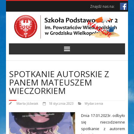
Skip
Skip
Znajdź nas na:
to
to
Content
content
SPOTKANIE AUTORSKIE Z
PANEM MATEUSZEM
WIECZORKIEM
Marta Jóźwiak
18 stycznia 2023
Wydarzenia
Dnia 17.01.2023r. odbyło
się niecodzienne
spotkanie z autorem