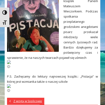
książek Panem
Mateuszem
Wieczorkiem. Podczas
Toggle High Contrast
spotkania
przeplatanego
Toggle Font size
grodziskimi anegdotami
pisarz przekazał
młodzieży wiele
cennych życiowych rad.
Bardzo dziękujemy za
poświęcony czas i
sprawienie, że na naszych twarzach pojawił się uśmiech
P.S. Zachęcamy do lektury najnowszej książki.: „Pistacja” w
której jest wzmianka także o naszej szkole
Z wizytą w Soplicowie