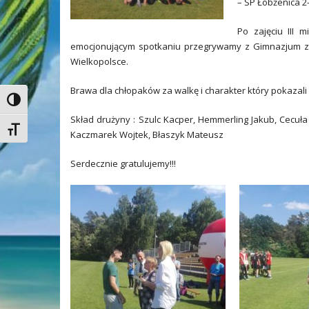
– SP Łobżenica 2-
Po zajęciu III 
emocjonującym spotkaniu przegrywamy z Gimnazjum z 
Wielkopolsce.
Brawa dla chłopaków za walkę i charakter który pokazali
Toggle High Contrast
Skład drużyny : Szulc Kacper, Hemmerling Jakub, Cecuła
Toggle Font size
Kaczmarek Wojtek, Błaszyk Mateusz
Serdecznie gratulujemy!!!