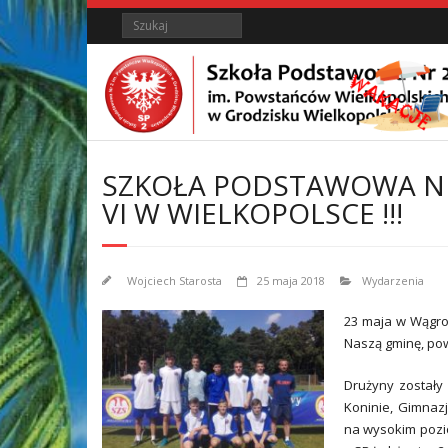
Skip
Skip
Search
to
to
Content
content
SZKOŁA PODSTAWOWA NR
VI W WIELKOPOLSCE !!!
Wojciech Starosta
25 maja 2018
Wydarzenia
23 maja w Wągro
Naszą gminę, pow
Drużyny zostały
Koninie, Gimnazj
na wysokim pozio