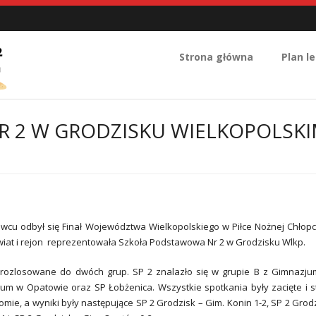
Strona główna
Plan le
 2 W GRODZISKU WIELKOPOLSK
wcu odbył się Finał Województwa Wielkopolskiego w Piłce Nożnej Chłop
iat i rejon reprezentowała Szkoła Podstawowa Nr 2 w Grodzisku Wlkp.
 rozlosowane do dwóch grup. SP 2 znalazło się w grupie B z Gimnazj
um w Opatowie oraz SP Łobżenica. Wszystkie spotkania były zacięte i s
mie, a wyniki były następujące SP 2 Grodzisk – Gim. Konin 1-2, SP 2 Grod