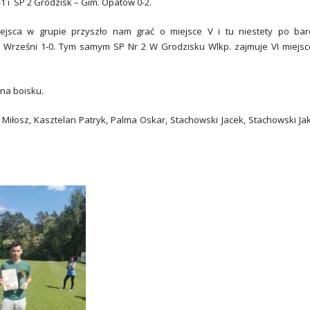
1 i SP 2 Grodzisk – Gim. Opatów 0-2.
miejsca w grupie przyszło nam grać o miejsce V i tu niestety po ba
Wrześni 1-0. Tym samym SP Nr 2 W Grodzisku Wlkp. zajmuje VI miejs
 na boisku.
 Miłosz, Kasztelan Patryk, Palma Oskar, Stachowski Jacek, Stachowski Ja