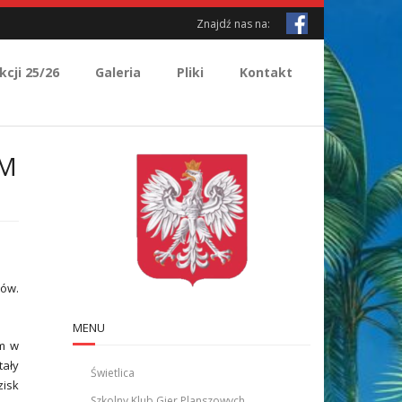
Znajdź nas na:
kcji 25/26
Galeria
Pliki
Kontakt
IM
ców.
MENU
um w
tały
Świetlica
zisk
Szkolny Klub Gier Planszowych