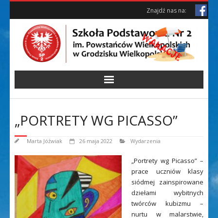
Skip
Skip
Znajdź nas na:
to
to
Content
content
„PORTRETY WG PICASSO”
Marta Jóźwiak
26 maja 2022
Wydarzenia
„Portrety wg Picasso” –
prace uczniów klasy
siódmej zainspirowane
dziełami wybitnych
twórców kubizmu –
nurtu w malarstwie,