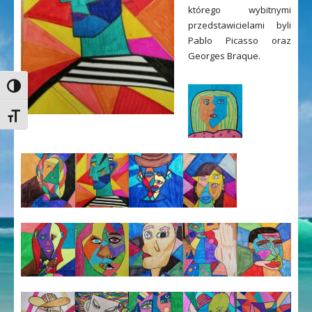
którego wybitnymi
przedstawicielami byli
Pablo Picasso oraz
Georges Braque.
Toggle High Contrast
Toggle Font size