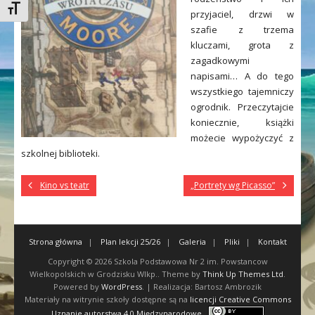
Toggle Font size
przyjaciel, drzwi w
szafie z trzema
kluczami, grota z
zagadkowymi
napisami… A do tego
wszystkiego tajemniczy
ogrodnik. Przeczytajcie
koniecznie, książki
możecie wypożyczyć z
szkolnej biblioteki.
Kino vs teatr
„Portrety wg Picasso”
Strona główna
Plan lekcji 25/26
Galeria
Pliki
Kontakt
Copyright © 2026
Szkola Podstawowa Nr 2 im. Powstancow
Wielkopolskich w Grodzisku Wlkp.
. Theme by
Think Up Themes Ltd
.
Powered by
WordPress
. | Realizacja: Bartosz Ambrozik
Materiały na witrynie szkoły dostępne są na
licencji Creative Commons
Uznanie autorstwa 4.0 Międzynarodowe
.