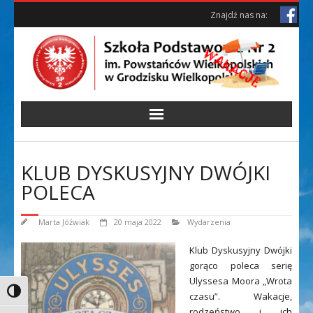
Skip
Skip
Znajdź nas na:
to
to
Content
content
KLUB DYSKUSYJNY DWÓJKI
POLECA
Marta Jóźwiak
20 maja 2022
Wydarzenia
Klub Dyskusyjny Dwójki
gorąco poleca serię
Ulyssesa Moora „Wrota
Toggle High Contrast
czasu”. Wakacje,
rodzeństwo i ich