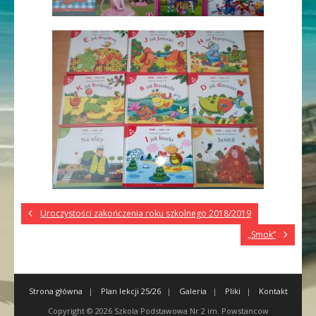
Uroczystości zakończenia roku szkolnego 2018/2019
„Smok”
Strona główna
Plan lekcji 25/26
Galeria
Pliki
Kontakt
Copyright © 2026
Szkola Podstawowa Nr 2 im. Powstancow