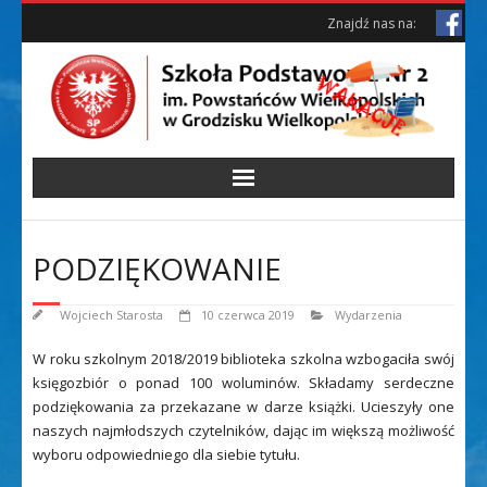
Skip
Skip
Znajdź nas na:
to
to
Content
content
PODZIĘKOWANIE
Wojciech Starosta
10 czerwca 2019
Wydarzenia
W roku szkolnym 2018/2019 biblioteka szkolna wzbogaciła swój
księgozbiór o ponad 100 woluminów. Składamy serdeczne
podziękowania za przekazane w darze książki. Ucieszyły one
naszych najmłodszych czytelników, dając im większą możliwość
wyboru odpowiedniego dla siebie tytułu.