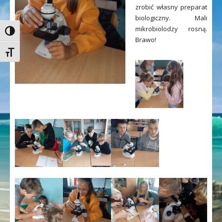
zrobić własny preparat
biologiczny. Mali
mikrobiolodzy rosną.
Toggle High Contrast
Brawo!
Toggle Font size