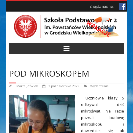
Skip
Skip
Znajdź nas na:
to
to
Content
content
POD MIKROSKOPEM
Marta Jóźwiak
3 października 2022
Wydarzenia
Uczniowie klasy 5
odkrywali dziś
mikroświat. Na razie
poznali budowę
mikroskopu i
dowiedzieli się jak