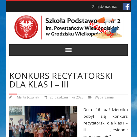
Skip
Skip
Znajdź nas na:
to
to
Content
content
KONKURS RECYTATORSKI
DLA KLAS I – III
Marta Jóźwiak
20 października 2023
Wydarzenia
Dnia 16 października
odbył się konkurs
recytatorski dla klas I –
III ,,Jesienne
wierszowanie”.