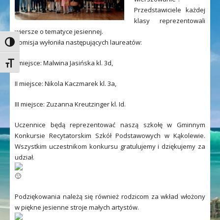
Przedstawiciele każdej
klasy reprezentowali
wiersze o tematyce jesiennej.
Komisja wyłoniła następujących laureatów:
Toggle High Contrast
I miejsce: Malwina Jasińska kl. 3d,
Toggle Font size
II miejsce: Nikola Kaczmarek kl. 3a,
III miejsce: Zuzanna Kreutzinger kl. Id.
Uczennice będą reprezentować naszą szkołę w Gminnym
Konkursie Recytatorskim Szkół Podstawowych w Kąkolewie.
Wszystkim uczestnikom konkursu gratulujemy i dziękujemy za
udział.
Podziękowania należą się również rodzicom za wkład włożony
w piękne jesienne stroje małych artystów.