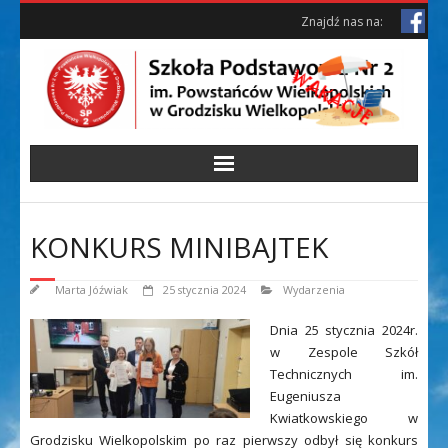
Skip
Skip
Znajdź nas na:
to
to
Content
content
KONKURS MINIBAJTEK
Marta Jóźwiak
25 stycznia 2024
Wydarzenia
Dnia 25 stycznia 2024r.
w Zespole Szkół
Technicznych im.
Eugeniusza
Kwiatkowskiego w
Grodzisku Wielkopolskim po raz pierwszy odbył się konkurs