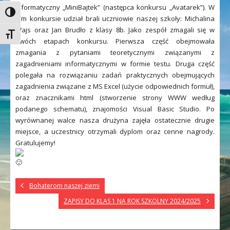
informatyczny „MiniBajtek” (następca konkursu „Avatarek”). W
Toggle High Contrast
tym konkursie udział brali uczniowie naszej szkoły: Michalina
Wajs oraz Jan Brudło z klasy 8b. Jako zespół zmagali się w
Toggle Font size
dwóch etapach konkursu. Pierwsza część obejmowała
zmagania z pytaniami teoretycznymi związanymi z
zagadnieniami informatycznymi w formie testu. Druga część
polegała na rozwiązaniu zadań praktycznych obejmujących
zagadnienia związane z MS Excel (użycie odpowiednich formuł),
oraz znacznikami html (stworzenie strony WWW według
podanego schematu), znajomości Visual Basic Studio. Po
wyrównanej walce nasza drużyna zajęła ostatecznie drugie
miejsce, a uczestnicy otrzymali dyplom oraz cenne nagrody.
Gratulujemy!
Bohaterom naszej ziemi
ZAPISY DO KLAS 1 NA ROK SZKOLNY 2024/2025