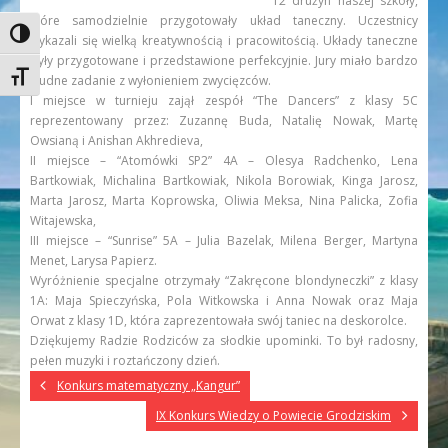
12 drużyn naszej szkoły,
które samodzielnie przygotowały układ taneczny. Uczestnicy
Toggle High Contrast
wykazali się wielką kreatywnością i pracowitością. Układy taneczne
były przygotowane i przedstawione perfekcyjnie. Jury miało bardzo
Toggle Font size
trudne zadanie z wyłonieniem zwycięzców.
I miejsce w turnieju zajął zespół “The Dancers” z klasy 5C
reprezentowany przez: Zuzannę Buda, Natalię Nowak, Martę
Owsianą i Anishan Akhredieva,
II miejsce – “Atomówki SP2” 4A – Olesya Radchenko, Lena
Bartkowiak, Michalina Bartkowiak, Nikola Borowiak, Kinga Jarosz,
Marta Jarosz, Marta Koprowska, Oliwia Meksa, Nina Palicka, Zofia
Witajewska,
III miejsce – “Sunrise” 5A – Julia Bazelak, Milena Berger, Martyna
Menet, Larysa Papierz.
Wyróżnienie specjalne otrzymały “Zakręcone blondyneczki” z klasy
1A: Maja Spieczyńska, Pola Witkowska i Anna Nowak oraz Maja
Orwat z klasy 1D, która zaprezentowała swój taniec na deskorolce.
Dziękujemy Radzie Rodziców za słodkie upominki. To był radosny,
pełen muzyki i roztańczony dzień.
Konkurs matematyczny „Kangur”
IX Konkurs Wiedzy o Powiecie Grodziskim