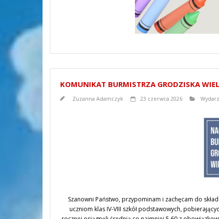
KOMUNIKAT BURMISTRZA GRODZISKA WIE
Zuzanna Adamczyk
23 czerwca 2026
Wydarz
Szanowni Państwo, przypominam i zachęcam do składa
uczniom klas IV-VIII szkół podstawowych, pobierającyc
rocznej osiągnęli średnią co najmniej 5,60 z obowiązk