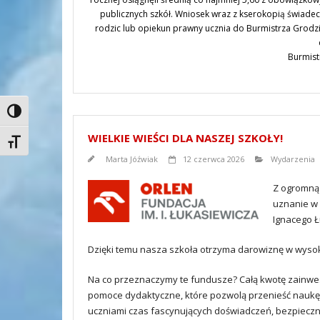
publicznych szkół. Wniosek wraz z kserokopią świade
rodzic lub opiekun prawny ucznia do Burmistrza Grodzi
Burmist
Toggle High Contrast
WIELKIE WIEŚCI DLA NASZEJ SZKOŁY!
Toggle Font size
Marta Jóźwiak
12 czerwca 2026
Wydarzenia
Z ogromną 
uznanie w
Ignacego Ł
Dzięki temu nasza szkoła otrzyma darowiznę w wysoko
Na co przeznaczymy te fundusze? Całą kwotę zainw
pomoce dydaktyczne, które pozwolą przenieść naukę 
uczniami czas fascynujących doświadczeń, bezpiecz