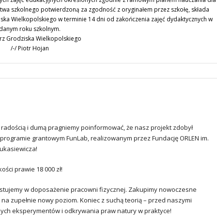
ctwa szkolnego potwierdzoną za zgodność z oryginałem przez szkołę, składa
ska Wielkopolskiego w terminie 14 dni od zakończenia zajęć dydaktycznych w
danym roku szkolnym.
rz Grodziska Wielkopolskiego
/-/ Piotr Hojan
radością i dumą pragniemy poinformować, że nasz projekt zdobył
 programie grantowym FunLab, realizowanym przez Fundację ORLEN im.
ukasiewicza!
ści prawie 18 000 zł!
estujemy w doposażenie pracowni fizycznej. Zakupimy nowoczesne
na zupełnie nowy poziom. Koniec z suchą teorią – przed naszymi
nych eksperymentów i odkrywania praw natury w praktyce!