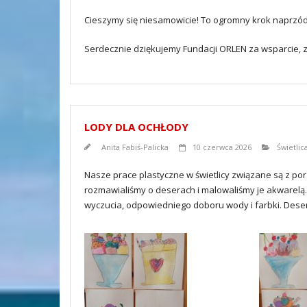
Cieszymy się niesamowicie! To ogromny krok naprzó
Serdecznie dziękujemy Fundacji ORLEN za wsparcie, 
LODY DLA OCHŁODY
Anita Fabiś-Palicka
10 czerwca 2026
Świetlic
Nasze prace plastyczne w świetlicy związane są z po
rozmawialiśmy o deserach i malowaliśmy je akwarel
wyczucia, odpowiedniego doboru wody i farbki. Des