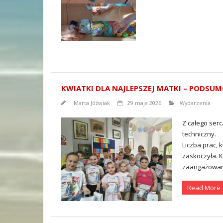
KWIATKI DLA NAJLEPSZEJ MATKI – PODSU
Marta Jóźwiak
29 maja 2026
Wydarzenia
Z całego ser
techniczny.
Liczba prac, 
zaskoczyła. 
zaangażowan
Read More