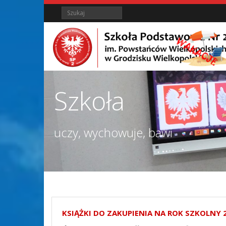
Skip
Skip
Search
to
to
Content
content
Szkoła
uczy, wychowuje, bawi
KSIĄŻKI DO ZAKUPIENIA NA ROK SZKOLNY 