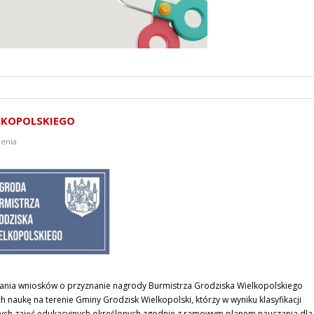
LKOPOLSKIEGO
enia
nia wniosków o przyznanie nagrody Burmistrza Grodziska Wielkopolskiego
h naukę na terenie Gminy Grodzisk Wielkopolski, którzy w wyniku klasyfikacji
owych zajęć edukacyjnych określonych zgodnie z ramowym planem nauczania dla