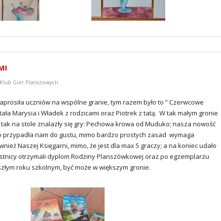
MI
 Klub Gier Planszowych
aprosiła uczniów na wspólne granie, tym razem było to ” Czerwcowe
ła Marysia i Władek z rodzicami oraz Piotrek z tatą. W tak małym gronie
. I tak na stole znalazły się gry: Pechowa krowa od Muduko; nasza nowość
rdzo przypadła nam do gustu, mimo bardzo prostych zasad wymaga
ież Naszej Księgarni, mimo, że jest dla max 5 graczy; a na koniec udało
estnicy otrzymali dyplom Rodziny Planszówkowej oraz po egzemplarzu
szłym roku szkolnym, być może w większym gronie.