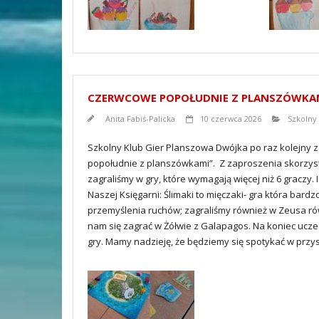
CZERWCOWE POPOŁUDNIE Z PLANSZÓWKA
Anita Fabiś-Palicka
10 czerwca 2026
Szkolny
Szkolny Klub Gier Planszowa Dwójka po raz kolejny z
popołudnie z planszówkami”. Z zaproszenia skorzysta
zagraliśmy w gry, które wymagają więcej niż 6 graczy
Naszej Księgarni: Ślimaki to mięczaki- gra która ba
przemyślenia ruchów; zagraliśmy również w Zeusa równ
nam się zagrać w Żółwie z Galapagos. Na koniec ucz
gry. Mamy nadzieję, że będziemy się spotykać w przy