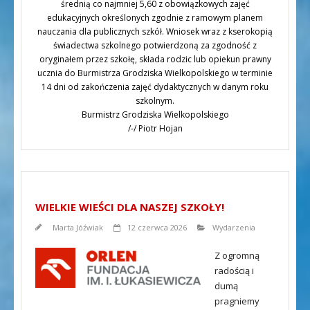
średnią co najmniej 5,60 z obowiązkowych zajęć
edukacyjnych określonych zgodnie z ramowym planem
nauczania dla publicznych szkół. Wniosek wraz z kserokopią
świadectwa szkolnego potwierdzoną za zgodność z
oryginałem przez szkołę, składa rodzic lub opiekun prawny
ucznia do Burmistrza Grodziska Wielkopolskiego w terminie
14 dni od zakończenia zajęć dydaktycznych w danym roku
szkolnym.
Burmistrz Grodziska Wielkopolskiego
/-/ Piotr Hojan
WIELKIE WIEŚCI DLA NASZEJ SZKOŁY!
Marta Jóźwiak
12 czerwca 2026
Wydarzenia
Z ogromną
radością i
dumą
pragniemy