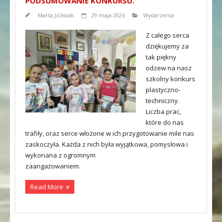
PODSUMOWANIE KONKURSU.
Marta Jóźwiak
29 maja 2026
Wydarzenia
Z całego serca
dziękujemy za
tak piękny
odzew na nasz
szkolny konkurs
plastyczno-
techniczny.
Liczba prac,
które do nas
trafiły, oraz serce włożone w ich przygotowanie mile nas
zaskoczyła. Każda z nich była wyjątkowa, pomysłowa i
wykonana z ogromnym
zaangażowaniem.
Read More