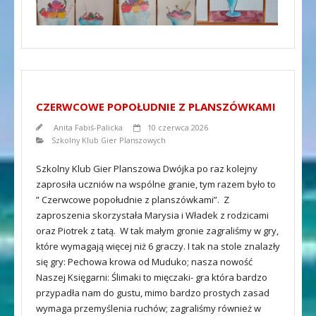
CZERWCOWE POPOŁUDNIE Z PLANSZÓWKAMI
Anita Fabiś-Palicka
10 czerwca 2026
Szkolny Klub Gier Planszowych
Szkolny Klub Gier Planszowa Dwójka po raz kolejny
zaprosiła uczniów na wspólne granie, tym razem było to
” Czerwcowe popołudnie z planszówkami”. Z
zaproszenia skorzystała Marysia i Władek z rodzicami
oraz Piotrek z tatą. W tak małym gronie zagraliśmy w gry,
które wymagają więcej niż 6 graczy. I tak na stole znalazły
się gry: Pechowa krowa od Muduko; nasza nowość
Naszej Księgarni: Ślimaki to mięczaki- gra która bardzo
przypadła nam do gustu, mimo bardzo prostych zasad
wymaga przemyślenia ruchów; zagraliśmy również w