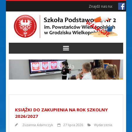
Skip
Skip
Znajdź nas na:
to
to
Content
content
Szkoła
KSIĄŻKI DO ZAKUPIENIA NA ROK SZKOLNY
2026/2027
Zuzanna Adamczyk
27 lipca 2026
Wydarzenia