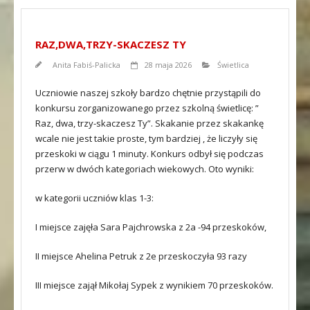
RAZ,DWA,TRZY-SKACZESZ TY
Anita Fabiś-Palicka
28 maja 2026
Świetlica
Uczniowie naszej szkoły bardzo chętnie przystąpili do
konkursu zorganizowanego przez szkolną świetlicę: ”
Raz, dwa, trzy-skaczesz Ty”. Skakanie przez skakankę
wcale nie jest takie proste, tym bardziej , że liczyły się
przeskoki w ciągu 1 minuty. Konkurs odbył się podczas
przerw w dwóch kategoriach wiekowych. Oto wyniki:
w kategorii uczniów klas 1-3:
I miejsce zajęła Sara Pajchrowska z 2a -94 przeskoków,
II miejsce Ahelina Petruk z 2e przeskoczyła 93 razy
III miejsce zajął Mikołaj Sypek z wynikiem 70 przeskoków.