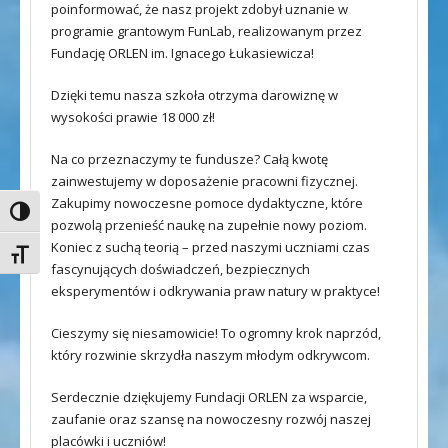
poinformować, że nasz projekt zdobył uznanie w
programie grantowym FunLab, realizowanym przez
Fundację ORLEN im. Ignacego Łukasiewicza!
Dzięki temu nasza szkoła otrzyma darowiznę w
wysokości prawie 18 000 zł!
Na co przeznaczymy te fundusze? Całą kwotę
zainwestujemy w doposażenie pracowni fizycznej.
Zakupimy nowoczesne pomoce dydaktyczne, które
Toggle High Contrast
pozwolą przenieść naukę na zupełnie nowy poziom.
Koniec z suchą teorią – przed naszymi uczniami czas
Toggle Font size
fascynujących doświadczeń, bezpiecznych
eksperymentów i odkrywania praw natury w praktyce!
Cieszymy się niesamowicie! To ogromny krok naprzód,
który rozwinie skrzydła naszym młodym odkrywcom.
Serdecznie dziękujemy Fundacji ORLEN za wsparcie,
zaufanie oraz szansę na nowoczesny rozwój naszej
placówki i uczniów!