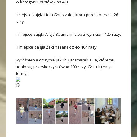
W kategorii uczniów klas 4-8
I miejsce zajęła Lidia Gnus z 4d , która przeskoczyła 126
razy,
II miejsce zajęła Alicja Baumann z 5b z wynikiem 125 razy,
III miejsce zajęła Żaklin Franek z 4c- 104 razy
wyróżnienie otrzymał Jakub Kaczmarek z 6a, któremu
udało się przeskoczyć równo 100 razy. Gratulujemy
formy!