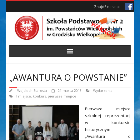
Skip
Skip
Znajdź nas na:
to
to
Content
content
„AWANTURA O POWSTANIE”
Wojciech Starosta
21 marca 2018
Wydarzenia
I miejsce
,
konkurs
,
pierwsze miejsce
Pierwsze miejsce
szkolnej reprezentacji
w konkursie
historycznym
„Awantura o