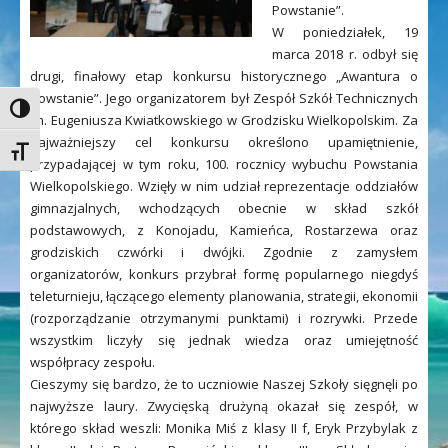
Powstanie”.
W poniedziałek, 19
marca 2018 r. odbył się
drugi, finałowy etap konkursu historycznego „Awantura o
Powstanie”. Jego organizatorem był Zespół Szkół Technicznych
Toggle High Contrast
im. Eugeniusza Kwiatkowskiego w Grodzisku Wielkopolskim. Za
najważniejszy cel konkursu określono upamiętnienie,
Toggle Font size
przypadającej w tym roku, 100. rocznicy wybuchu Powstania
Wielkopolskiego. Wzięły w nim udział reprezentacje oddziałów
gimnazjalnych, wchodzących obecnie w skład szkół
podstawowych, z Konojadu, Kamieńca, Rostarzewa oraz
grodziskich czwórki i dwójki. Zgodnie z zamysłem
organizatorów, konkurs przybrał formę popularnego niegdyś
teleturnieju, łączącego elementy planowania, strategii, ekonomii
(rozporządzanie otrzymanymi punktami) i rozrywki. Przede
wszystkim liczyły się jednak wiedza oraz umiejętność
współpracy zespołu.
Cieszymy się bardzo, że to uczniowie Naszej Szkoły sięgnęli po
najwyższe laury. Zwycięską drużyną okazał się zespół, w
którego skład weszli: Monika Miś z klasy II f, Eryk Przybylak z