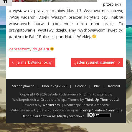
Toggle Font size
przepiękn
a wystawa z pracami uczniów klas 1-3. Wystawa nosi nazwę
„Witaj wiosno”. Dzięki Waszym pracom korytarz ożył, nabrał
wiosennych barw i codziennie umila nam pracę. Za
przygotowanie wystawy dziękujemy wychowawcom świetlicy:
pani Anicie Fabiś Palickiej i pani Natalii Wlekłej.
Zapraszamy do galerii
Jarmark Wielkanocny!
„Jeden rysunek dziennie”
Strona główna
Plan lekcji 25/26
Galeria
Pliki
Kontakt
Copyright © 2026
Szkola Podstawowa Nr 2 im. Powstancow
Wielkopolskich w Grodzisku Wlkp.
. Theme by
Think Up Themes Ltd
.
Powered by
WordPress
. | Realizacja: Bartosz Ambrozik
Materiały na witrynie szkoły dostępne są na
licencji Creative Commons
Uznanie autorstwa 4.0 Międzynarodowe
.