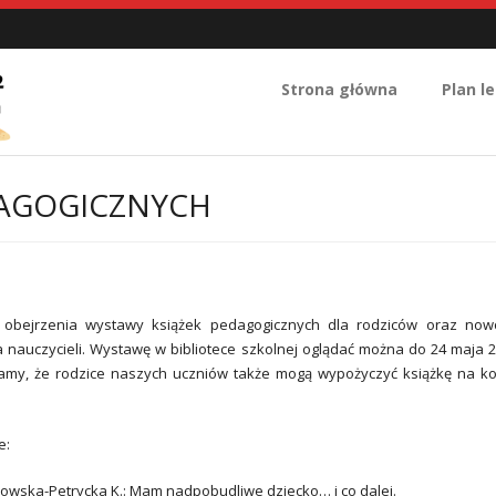
Strona główna
Plan le
AGOGICZNYCH
obejrzenia wystawy książek pedagogicznych dla rodziców oraz nowo
 nauczycieli. Wystawę w bibliotece szkolnej oglądać można do 24 maja 
amy, że rodzice naszych uczniów także mogą wypożyczyć książkę na k
e:
kowska-Petrycka K.: Mam nadpobudliwe dziecko… i co dalej.