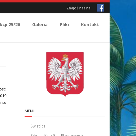
Znajdź nas na:
kcji 25/26
Galeria
Pliki
Kontakt
ści
2019
onto
MENU
Świetlica
Szkolny Klub Gier Planszowych