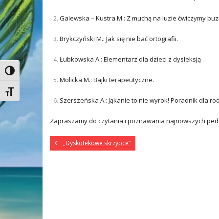
Galewska – Kustra M.: Z muchą na luzie ćwiczymy buz
Brykczyński M.: Jak się nie bać ortografii.
Łubkowska A.: Elementarz dla dzieci z dysleksją .
Toggle High Contrast
Molicka M.: Bajki terapeutyczne.
Toggle Font size
Szerszeńska A.: Jąkanie to nie wyrok! Poradnik dla rod
Zapraszamy do czytania i poznawania najnowszych peda
„Dyskotekowe skrzypce”