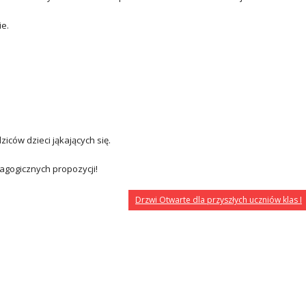
ie.
ziców dzieci jąkających się.
gogicznych propozycji!
Drzwi Otwarte dla przyszłych uczniów klas I