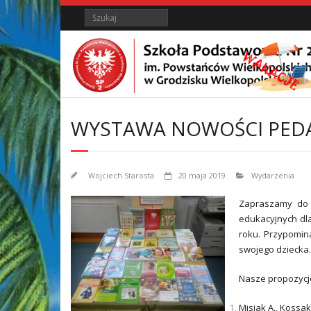
Skip
Skip
Search
to
to
Content
content
WYSTAWA NOWOŚCI PED
Wojciech Starosta
20 maja 2019
Wydarzenia
Zapraszamy do 
edukacyjnych dla
roku. Przypomin
swojego dziecka.
Nasze propozycj
Misiak A., Kossa