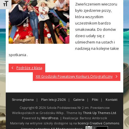
Zwieńczeniem wieczoru
Toggle Font size
było zjedzenie pizzy,
która wszystkim
uczestnikom bardzo
smakowała. Do domów
dzieci udały się z
uśmiechem na ustach i
nadzieją na kolejne takie
spotkania .
Podróże z klasą
XIII Grodziski Powiatowy Konkurs Ortograficzny
Strona główna
Plan lekcji 25/26
Galeria
Pliki
Kontakt
Copyright © 2026
Szkola Podstawowa Nr 2 im. Powstancow
Wielkopolskich w Grodzisku Wlkp.
. Theme by
Think Up Themes Ltd
.
Powered by
WordPress
. | Realizacja: Bartosz Ambrozik
Materiały na witrynie szkoły dostępne są na
licencji Creative Commons
Uznanie autorstwa 4.0 Międzynarodowe
.