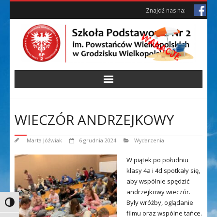
Skip
Skip
Znajdź nas na:
to
to
Content
content
WIECZÓR ANDRZEJKOWY
Marta Jóźwiak
6 grudnia 2024
Wydarzenia
W piątek po południu
klasy 4a i 4d spotkały się,
aby wspólnie spędzić
andrzejkowy wieczór.
Były wróżby, oglądanie
Toggle High Contrast
filmu oraz wspólne tańce.