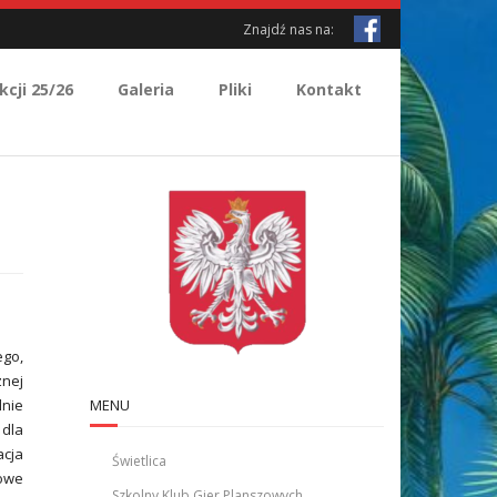
Znajdź nas na:
kcji 25/26
Galeria
Pliki
Kontakt
ego,
znej
lnie
MENU
 dla
acja
Świetlica
owe
Szkolny Klub Gier Planszowych