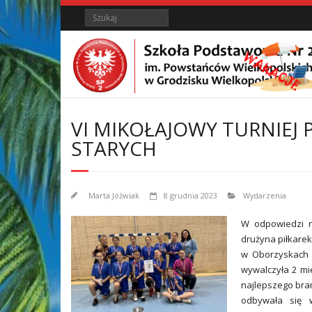
Skip
Skip
Search
to
to
Content
content
VI MIKOŁAJOWY TURNIEJ 
STARYCH
Marta Jóźwiak
8 grudnia 2023
Wydarzenia
W odpowiedzi n
drużyna piłkarek
w Oborzyskach S
wywalczyła 2 mi
najlepszego bram
odbywała się w