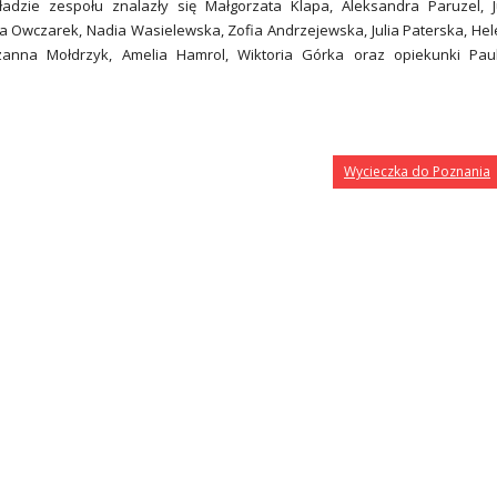
adzie zespołu znalazły się Małgorzata Klapa, Aleksandra Paruzel, J
a Owczarek, Nadia Wasielewska, Zofia Andrzejewska, Julia Paterska, He
zanna Mołdrzyk, Amelia Hamrol, Wiktoria Górka oraz opiekunki Pau
Wycieczka do Poznania