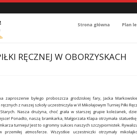
Strona główna
Plan le
PIŁKI RĘCZNEJ W OBORZYSKACH
a zaproszenie byłego proboszcza grodziskiej fary, Jacka Markowski
 ręcznych z naszej szkoły uczestniczyła w VI Mikołajowym Turniej Piłki Ręc
tarych. Nasza drużyna, choć grała w starszej grupie koleżanek, dzie
ejsce! Ponadto, naszą bramkarka, Małgorzata Klapa otrzymała statuetkę
karza turnieju! Jest to ogromny sukces naszych szczypiornistek. Rywaliz
 przemiłej atmosferze. Wszystkie uczestniczki otrzymały mikołajk