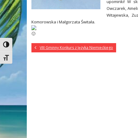
upominki! W skł
Owczarek, Ameli
Witajewska, Zu
Komorowska i Małgorzata Świtała.
Toggle High Contrast
VIII Gminny Konkurs z Języka Niemieckiego
Toggle Font size