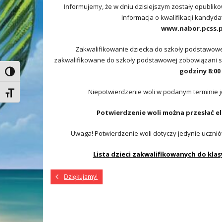
Informujemy, że w dniu dzisiejszym zostały opublik
Informacja o kwalifikacji kandyd
www.nabor.pcss.
Zakwalifikowanie dziecka do szkoły podstawowej
zakwalifikowane do szkoły podstawowej zobowiązani są 
godziny 8:00 
Toggle High Contrast
Niepotwierdzenie woli w podanym terminie 
Toggle Font size
Potwierdzenie woli można przesłać ele
Uwaga! Potwierdzenie woli dotyczy jedynie uczni
Lista dzieci zakwalifikowanych do klas
Dziękujemy!