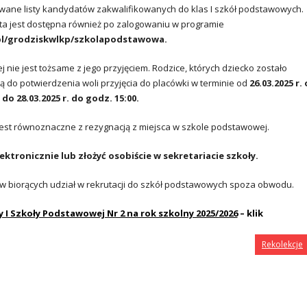
owane listy kandydatów zakwalifikowanych do klas I szkół podstawowych.
ata jest dostępna również po zalogowaniu w programie
pl/grodziskwlkp/szkolapodstawowa
.
 nie jest tożsame z jego przyjęciem.
Rodzice, których dziecko zostało
do potwierdzenia woli przyjęcia do placówki w terminie od
26.03.2025 r.
do 28.03.2025 r. do godz. 15:00.
jest równoznaczne z rezygnacją z miejsca w szkole podstawowej.
ktronicznie lub złożyć osobiście w sekretariacie szkoły.
ów biorących udział w rekrutacji do szkół podstawowych spoza obwodu.
y I Szkoły Podstawowej Nr 2 na rok szkolny 2025/2026
– klik
Rekolekcje