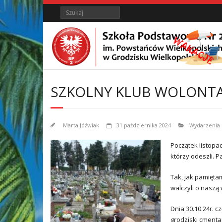
Skip
Skip
Search
to
to
Content
content
SZKOLNY KLUB WOLONT
Marta Jóźwiak
31 października 2024
Wydarzenia
Początek listopa
którzy odeszli. 
Tak, jak pamięta
walczyli o naszą
Dnia 30.10.24r. 
grodziski cmenta