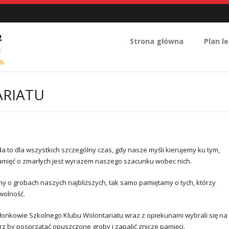
Strona główna
Plan le
ARIATU
da to dla wszystkich szczególny czas, gdy nasze myśli kierujemy ku tym,
Pamięć o zmarłych jest wyrazem naszego szacunku wobec nich.
my o grobach naszych najbliższych, tak samo pamiętamy o tych, którzy
 wolność.
członkowie Szkolnego Klubu Wolontariatu wraz z opiekunami wybrali się na
rz by posprzątać opuszczone groby i zapalić znicze pamięci.