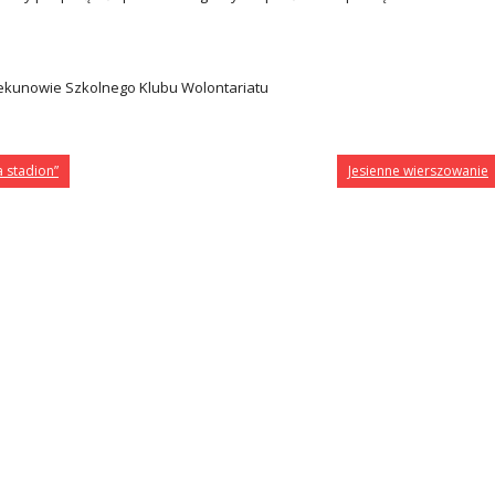
iekunowie Szkolnego Klubu Wolontariatu
a stadion”
Jesienne wierszowanie