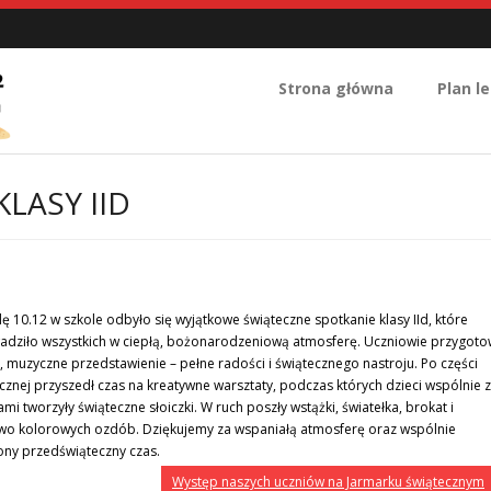
Strona główna
Plan le
LASY IID
ę 10.12 w szkole odbyło się wyjątkowe świąteczne spotkanie klasy IId, które
dziło wszystkich w ciepłą, bożonarodzeniową atmosferę. Uczniowie przygoto
e, muzyczne przedstawienie – pełne radości i świątecznego nastroju. Po części
ycznej przyszedł czas na kreatywne warsztaty, podczas których dzieci wspólnie z
mi tworzyły świąteczne słoiczki. W ruch poszły wstążki, światełka, brokat i
o kolorowych ozdób. Dziękujemy za wspaniałą atmosferę oraz wspólnie
ny przedświąteczny czas.
Występ naszych uczniów na Jarmarku świątecznym