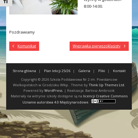
Toggle Font size
8:00-14:00.
Pozdrawiamy
Komunikat
Wyprawka pierwszoklasisty
Strona główna
Plan lekcji 25/26
Galeria
Pliki
Kontakt
Copyright © 2026
Szkola Podstawowa Nr 2 im. Powstancow
Wielkopolskich w Grodzisku Wlkp.
. Theme by
Think Up Themes Ltd
.
Powered by
WordPress
. | Realizacja: Bartosz Ambrozik
Materiały na witrynie szkoły dostępne są na
licencji Creative Commons
Uznanie autorstwa 4.0 Międzynarodowe
.