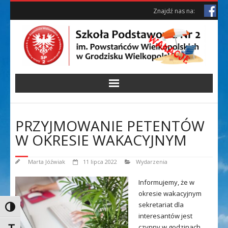
Skip
Skip
Znajdź nas na:
to
to
Content
content
PRZYJMOWANIE PETENTÓW
W OKRESIE WAKACYJNYM
Marta Jóźwiak
11 lipca 2022
Wydarzenia
Informujemy, że w
okresie wakacyjnym
sekretariat dla
Toggle High Contrast
interesantów jest
czynny w godzinach