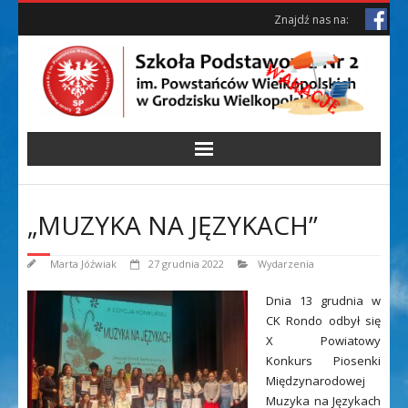
Skip
Skip
Znajdź nas na:
to
to
Content
content
„MUZYKA NA JĘZYKACH”
Marta Jóźwiak
27 grudnia 2022
Wydarzenia
Dnia 13 grudnia w
CK Rondo odbył się
X Powiatowy
Konkurs Piosenki
Międzynarodowej
Muzyka na Językach