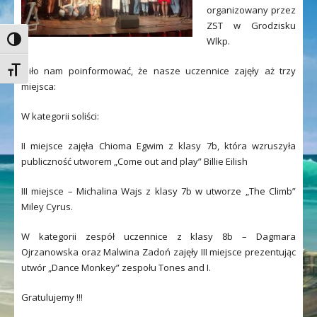
organizowany przez
ZST w Grodzisku
Wlkp.
Toggle High Contrast
Miło nam poinformować, że nasze uczennice zajęły aż trzy
Toggle Font size
miejsca:
W kategorii soliści:
II miejsce zajęła Chioma Egwim z klasy 7b, która wzruszyła
publiczność utworem „Come out and play” Billie Eilish
III miejsce – Michalina Wajs z klasy 7b w utworze „The Climb”
Miley Cyrus.
W kategorii zespół uczennice z klasy 8b – Dagmara
Ojrzanowska oraz Malwina Zadoń zajęły III miejsce prezentując
utwór „Dance Monkey” zespołu Tones and I.
Gratulujemy !!!