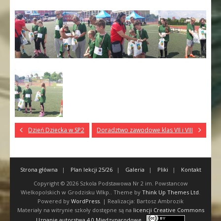
Dzień Dziecka w SP2
Doradztwo zawodowe klas VII i VIII
Strona główna
Plan lekcji 25/26
Galeria
Pliki
Kontakt
Copyright © 2026
Szkola Podstawowa Nr 2 im. Powstancow
Wielkopolskich w Grodzisku Wlkp.
. Theme by
Think Up Themes Ltd
.
Powered by
WordPress
. | Realizacja: Bartosz Ambrozik
Materiały na witrynie szkoły dostępne są na
licencji Creative Commons
Uznanie autorstwa 4.0 Międzynarodowe
.