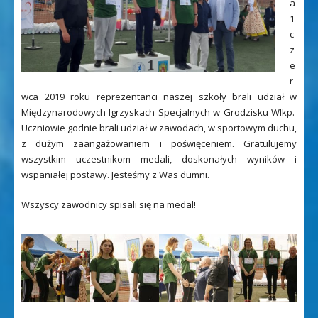
a
1
c
z
e
r
wca 2019 roku reprezentanci naszej szkoły brali udział w
Międzynarodowych Igrzyskach Specjalnych w Grodzisku Wlkp.
Uczniowie godnie brali udział w zawodach, w sportowym duchu,
z dużym zaangażowaniem i poświęceniem. Gratulujemy
wszystkim uczestnikom medali, doskonałych wyników i
wspaniałej postawy. Jesteśmy z Was dumni.
Wszyscy zawodnicy spisali się na medal!