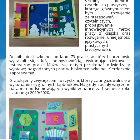
szkolny konkurs
czytelniczo-plastyczny,
którego głównym celem
było rozwijanie
zainteresowań
czytelniczych,
propagowanie
innowacyjnych metod
pracy z książką oraz
rozwijanie umiejętności
językowych,
plastycznych i
kreatywności.
Do biblioteki szkolnej oddano 73 prace, w których uczniowie
wykazali się dużą pomysłowością, wykonując ciekawe i
estetyczne prace. Można się o tym przekonać odwiedzając
wystawę nagrodzonych prac w bibliotece szkolnej. Serdecznie
zapraszamy!
Gratulujemy zwycięzcom i wszystkim, którzy zaangażowali się w
wykonanie oryginalnych lapbooków. Nagrody zostały wręczone
na apelu podsumowującym wyniki w nauce za I semestr roku
szkolnego 2019/2020.