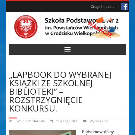
Skip
Skip
Znajdź nas na:
to
to
Content
content
„LAPBOOK DO WYBRANEJ
KSIĄŻKI ZE SZKOLNEJ
BIBLIOTEKI” –
ROZSTRZYGNIĘCIE
KONKURSU.
Wojciech Starosta
19 lutego 2020
Wydarzenia
Podsumowaliśmy