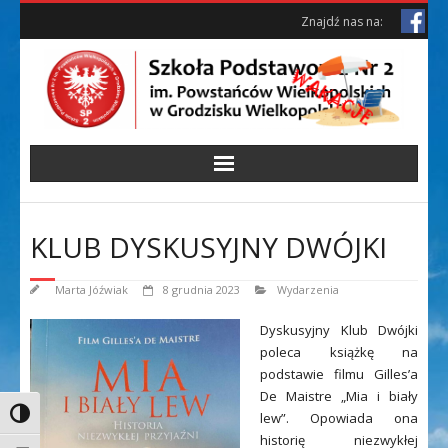
Skip
Skip
Znajdź nas na:
to
to
Content
content
KLUB DYSKUSYJNY DWÓJKI
Marta Jóźwiak
8 grudnia 2023
Wydarzenia
Dyskusyjny Klub Dwójki
poleca książkę na
podstawie filmu Gilles’a
De Maistre „Mia i biały
Toggle High Contrast
lew”. Opowiada ona
historię niezwykłej