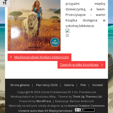
Toggle Font size
przyjaźni między
dziewczynką, a lwem.
Przeczytajcie – warto!
Książka dostępna w
szkolnej bibliotece.
Międzynarodowy Konkurs Historyczny
Zawody w piłkę koszykową
Strona główna
Plan lekcji 25/26
Galeria
Pliki
Kontakt
Copyright © 2026
Szkola Podstawowa Nr 2 im. Powstancow
Wielkopolskich w Grodzisku Wlkp.
. Theme by
Think Up Themes Ltd
.
Powered by
WordPress
. | Realizacja: Bartosz Ambrozik
Materiały na witrynie szkoły dostępne są na
licencji Creative Commons
Uznanie autorstwa 4.0 Międzynarodowe
.