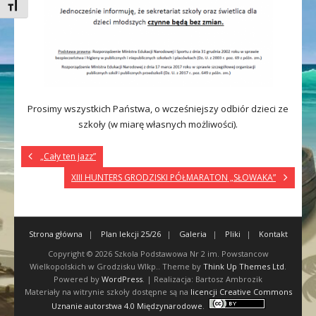
Toggle Font size
Prosimy wszystkich Państwa, o wcześniejszy odbiór dzieci ze
szkoły (w miarę własnych możliwości).
„Cały ten jazz”
XIII HUNTERS GRODZISKI PÓŁMARATON „SŁOWAKA”
Strona główna
Plan lekcji 25/26
Galeria
Pliki
Kontakt
Copyright © 2026
Szkola Podstawowa Nr 2 im. Powstancow
Wielkopolskich w Grodzisku Wlkp.
. Theme by
Think Up Themes Ltd
.
Powered by
WordPress
. | Realizacja: Bartosz Ambrozik
Materiały na witrynie szkoły dostępne są na
licencji Creative Commons
Uznanie autorstwa 4.0 Międzynarodowe
.