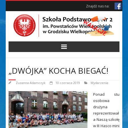
Skip
Skip
Znajdź nas na:
to
to
Content
content
„DWÓJKA” KOCHA BIEGAĆ!
Zuzanna Adamczyk
10 czerwca 2019
Wydarzenia
Ponad stu
osobowa
drużyna
reprezentował
a Naszą szkołę
w III Hasco mini