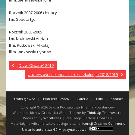
Rocznik 2007-2006 chłopcy
l m. Sobota Igor
Rocznik 2003-2005
l m. Krukowski Adrian
ll m. Rutkowski Mikołaj
lll m. Jankowski Cyprian
„Drzwi Otwarte” 2019
Uroczystości zakończenia roku szkolnego 2018/2019
Strona główna
Plan lekcji 25/26
Galeria
Pliki
Kontakt
Copyright © 2026
Szkola Podstawowa Nr 2 im. Powstancow
Wielkopolskich w Grodzisku Wlkp.
. Theme by
Think Up Themes Ltd
.
Powered by
WordPress
. | Realizacja: Bartosz Ambrozik
Materiały na witrynie szkoły dostępne są na
licencji Creative Commons
Uznanie autorstwa 4.0 Międzynarodowe
.