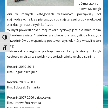
półmaratonie
Słowaka. Biegli
oni w różnych kategoriach wiekowych począwszy od
najmłodszych z klas pierwszych do najstarszej grupy wiekowej
z III klas gimnazjalnych kończąc .
W myśl powiedzenia ” mój rekord życiowy jest dla mnie moim
rekordem świata ” wielkie gratulacje dla wszystkich Naszych
Toggle High Contrast
zawodników za wspaniałą postawę i wysiłek który włożyli w ten
bieg.
Toggle Font size
Natomiast szczególne podziękowania dla tych którzy zdobyli
czołowe miejsca w swoich kategoriach wiekowych, a są nimi:
Rocznik 2010_2011
Illm. Rogozińska Julia
Rocznik 2009 -2008
ll m. Sobczak Samanta
Rocznik 2007-2006 dziewczyny
ll m. Przewoźna Natalia
lll m. Bielerzewska Julia