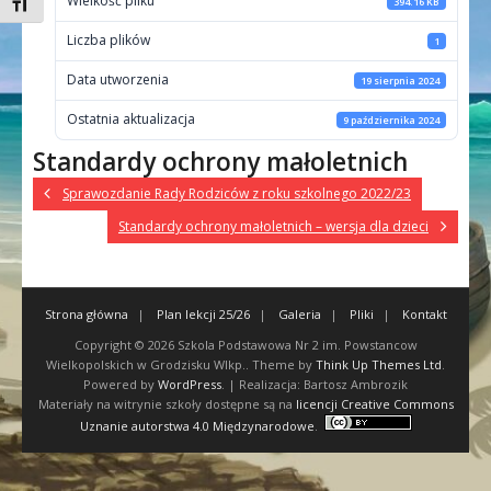
Wielkość pliku
394.16 KB
Toggle Font size
Liczba plików
1
Data utworzenia
19 sierpnia 2024
Ostatnia aktualizacja
9 października 2024
Standardy ochrony małoletnich
Sprawozdanie Rady Rodziców z roku szkolnego 2022/23
Standardy ochrony małoletnich – wersja dla dzieci
Strona główna
Plan lekcji 25/26
Galeria
Pliki
Kontakt
Copyright © 2026
Szkola Podstawowa Nr 2 im. Powstancow
Wielkopolskich w Grodzisku Wlkp.
. Theme by
Think Up Themes Ltd
.
Powered by
WordPress
. | Realizacja: Bartosz Ambrozik
Materiały na witrynie szkoły dostępne są na
licencji Creative Commons
Uznanie autorstwa 4.0 Międzynarodowe
.