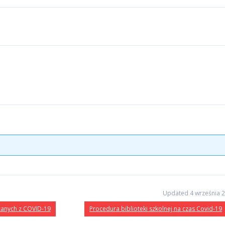
Updated 4 września 
zanych z COVID-19
Procedura biblioteki szkolnej na czas Covid-19