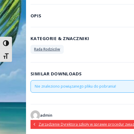
OPIS
KATEGORIE & ZNACZNIKI
Toggle High Contrast
Rada Rodziców
Toggle Font size
SIMILAR DOWNLOADS
Nie znaleziono powiązanego pliku do pobrania!
admin
Zarządzenie Dyrektora szkoły w sprawie procedur zwią