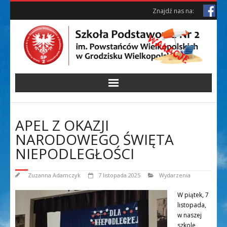
Skip
Skip
Znajdź nas na:
to
to
Content
content
APEL Z OKAZJI
NARODOWEGO ŚWIĘTA
NIEPODLEGŁOŚCI
Zuzanna Adamczyk
7 listopada 2025
Wydarzenia
W piątek, 7
listopada,
w naszej
szkole