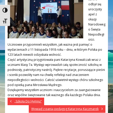
odbył się
uroczysty
Toggle High Contrast
apel z
okazji
Toggle Font size
Narodoweg
o Święta
Niepodległ
ości.
Uczniowie przypomnieli wszystkim, jak ważna jest pamięć o
wydarzeniach z 11 listopada 1918 roku – dniu, w którym Polska po
123 latach niewoli odzyskała wolność.
Część artystyczną przygotowała pani Katarzyna Kowalczak wraz z
uczniami klasy 7a. Występ wprowadził całą społeczność szkolną w
podniosły, patriotyczny nastrój. Piękne recytacje, poruszające pieśni
i scenki pozwoliły nam na chwilę refleksji nad znaczeniem
niepodległości i wolności. Całość uświetnił występ chóru szkolnego
pod opieką pana Mirosława Mądrego.
Dziękujemy wszystkim uczniom i nauczycielom za zaangażowanie
oraz wspólne świętowanie tak ważnego dla każdego Polaka dnia.
„Szkoła Do Hymnu”
Wywiad z panią pedagog Katarzyną Kaczmarek