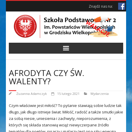
Skip
Skip
Znajdź nas na:
to
to
Content
content
AFRODYTA CZY ŚW.
WALENTY?
Zuzanna Adamczyk
15 lutego 2021
Wydarzenia
Czym właściwie jest miłość? To pytanie stawiają sobie ludzie tak
długo, jak długo istnieje świat. Miłość, radość a także smutki jakie
za sobą niesie, uniesienia i zachwyty, nieporozumienia, z
których się składa stanowią wciąż niewyczerpane źródło
tematów dla poetów, pisarzy i malarzy Jest ona siłą i energią,