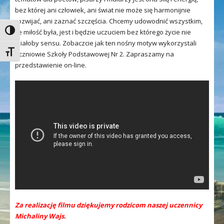
bez której ani człowiek, ani świat nie może się harmonijnie
rozwijać, ani zaznać szczęścia. Chcemy udowodnić wszystkim,
Toggle High Contrast
że miłość była, jest i będzie uczuciem bez którego życie nie
miałoby sensu. Zobaczcie jak ten nośny motyw wykorzystali
Toggle Font size
uczniowie Szkoły Podstawowej Nr 2.
Zapraszamy na
przedstawienie on-line.
Za realizację filmu dziękujemy rodzicom naszej uczennicy
Michaliny Wajs.