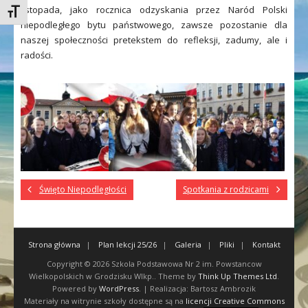
listopada, jako rocznica odzyskania przez Naród Polski
Toggle Font size
niepodległego bytu państwowego, zawsze pozostanie dla
naszej społeczności pretekstem do refleksji, zadumy, ale i
radości.
Święto Niepodległości
Spotkania z rodzicami
Strona główna
Plan lekcji 25/26
Galeria
Pliki
Kontakt
Copyright © 2026
Szkola Podstawowa Nr 2 im. Powstancow
Wielkopolskich w Grodzisku Wlkp.
. Theme by
Think Up Themes Ltd
.
Powered by
WordPress
. | Realizacja: Bartosz Ambrozik
Materiały na witrynie szkoły dostępne są na
licencji Creative Commons