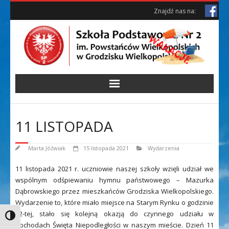
Skip
Skip
Znajdź nas na:
to
to
Content
content
11 LISTOPADA
Marta Jóźwiak
15 listopada 2021
Wydarzenia
11 listopada 2021 r. uczniowie naszej szkoły wzięli udział we
wspólnym odśpiewaniu hymnu państwowego – Mazurka
Dąbrowskiego przez mieszkańców Grodziska Wielkopolskiego.
Wydarzenie to, które miało miejsce na Starym Rynku o godzinie
12-tej, stało się kolejną okazją do czynnego udziału w
Toggle High Contrast
obchodach Święta Niepodległości w naszym mieście. Dzień 11