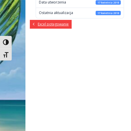
Data utworzenia
17 kwietnia 2018
Ostatnia aktualizacja
17 kwietnia 2018
Excel potęgowanie
Toggle High Contrast
Toggle Font size