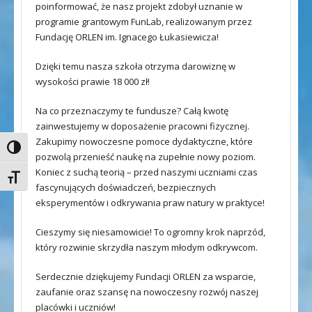
poinformować, że nasz projekt zdobył uznanie w
programie grantowym FunLab, realizowanym przez
Fundację ORLEN im. Ignacego Łukasiewicza!
Dzięki temu nasza szkoła otrzyma darowiznę w
wysokości prawie 18 000 zł!
Na co przeznaczymy te fundusze? Całą kwotę
zainwestujemy w doposażenie pracowni fizycznej.
Zakupimy nowoczesne pomoce dydaktyczne, które
Toggle High Contrast
pozwolą przenieść naukę na zupełnie nowy poziom.
Koniec z suchą teorią – przed naszymi uczniami czas
Toggle Font size
fascynujących doświadczeń, bezpiecznych
eksperymentów i odkrywania praw natury w praktyce!
Cieszymy się niesamowicie! To ogromny krok naprzód,
który rozwinie skrzydła naszym młodym odkrywcom.
Serdecznie dziękujemy Fundacji ORLEN za wsparcie,
zaufanie oraz szansę na nowoczesny rozwój naszej
placówki i uczniów!