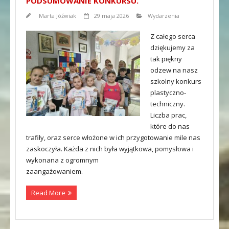
PODSUMOWANIE KONKURSU.
Marta Jóźwiak
29 maja 2026
Wydarzenia
Z całego serca
dziękujemy za
tak piękny
odzew na nasz
szkolny konkurs
plastyczno-
techniczny.
Liczba prac,
które do nas
trafiły, oraz serce włożone w ich przygotowanie mile nas
zaskoczyła. Każda z nich była wyjątkowa, pomysłowa i
wykonana z ogromnym
zaangażowaniem.
Read More