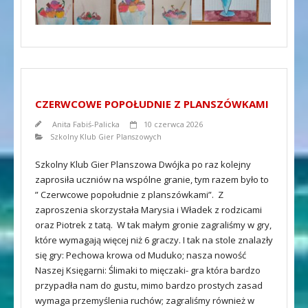
CZERWCOWE POPOŁUDNIE Z PLANSZÓWKAMI
Anita Fabiś-Palicka
10 czerwca 2026
Szkolny Klub Gier Planszowych
Szkolny Klub Gier Planszowa Dwójka po raz kolejny
zaprosiła uczniów na wspólne granie, tym razem było to
” Czerwcowe popołudnie z planszówkami”. Z
zaproszenia skorzystała Marysia i Władek z rodzicami
oraz Piotrek z tatą. W tak małym gronie zagraliśmy w gry,
które wymagają więcej niż 6 graczy. I tak na stole znalazły
się gry: Pechowa krowa od Muduko; nasza nowość
Naszej Księgarni: Ślimaki to mięczaki- gra która bardzo
przypadła nam do gustu, mimo bardzo prostych zasad
wymaga przemyślenia ruchów; zagraliśmy również w