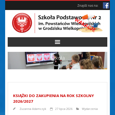
Skip
Skip
Znajdź nas na:
to
to
Content
content
Szkoła
KSIĄŻKI DO ZAKUPIENIA NA ROK SZKOLNY
2026/2027
Zuzanna Adamczyk
27 lipca 2026
Wydarzenia