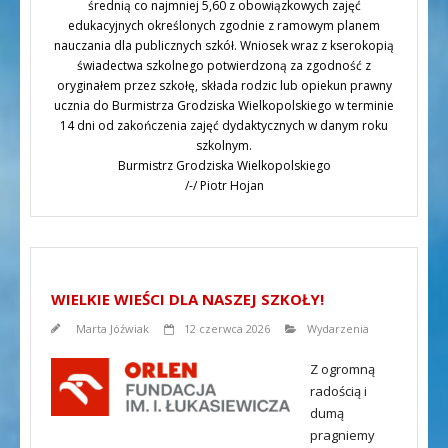
średnią co najmniej 5,60 z obowiązkowych zajęć
edukacyjnych określonych zgodnie z ramowym planem
nauczania dla publicznych szkół. Wniosek wraz z kserokopią
świadectwa szkolnego potwierdzoną za zgodność z
oryginałem przez szkołę, składa rodzic lub opiekun prawny
ucznia do Burmistrza Grodziska Wielkopolskiego w terminie
14 dni od zakończenia zajęć dydaktycznych w danym roku
szkolnym.
Burmistrz Grodziska Wielkopolskiego
/-/ Piotr Hojan
WIELKIE WIEŚCI DLA NASZEJ SZKOŁY!
Marta Jóźwiak
12 czerwca 2026
Wydarzenia
Z ogromną
radością i
dumą
pragniemy