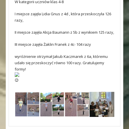
W kategorii uczniów klas 4-8
I miejsce zajęła Lidia Gnus z 4d , która przeskoczyła 126
razy,
II miejsce zajęła Alicja Baumann z 5b z wynikiem 125 razy,
III miejsce zajęła Żaklin Franek z 4c- 104 razy
wyróżnienie otrzymał Jakub Kaczmarek z 6a, któremu
udało się przeskoczyć równo 100 razy. Gratulujemy
formy!