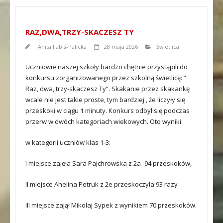
RAZ,DWA,TRZY-SKACZESZ TY
Anita Fabiś-Palicka
28 maja 2026
Świetlica
Uczniowie naszej szkoły bardzo chętnie przystąpili do
konkursu zorganizowanego przez szkolną świetlicę: ”
Raz, dwa, trzy-skaczesz Ty”. Skakanie przez skakankę
wcale nie jest takie proste, tym bardziej , że liczyły się
przeskoki w ciągu 1 minuty. Konkurs odbył się podczas
przerw w dwóch kategoriach wiekowych. Oto wyniki:
w kategorii uczniów klas 1-3:
I miejsce zajęła Sara Pajchrowska z 2a -94 przeskoków,
II miejsce Ahelina Petruk z 2e przeskoczyła 93 razy
III miejsce zajął Mikołaj Sypek z wynikiem 70 przeskoków.