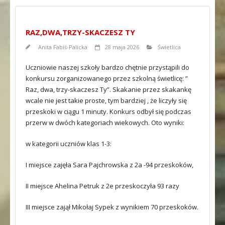
RAZ,DWA,TRZY-SKACZESZ TY
Anita Fabiś-Palicka
28 maja 2026
Świetlica
Uczniowie naszej szkoły bardzo chętnie przystąpili do
konkursu zorganizowanego przez szkolną świetlicę: ”
Raz, dwa, trzy-skaczesz Ty”. Skakanie przez skakankę
wcale nie jest takie proste, tym bardziej , że liczyły się
przeskoki w ciągu 1 minuty. Konkurs odbył się podczas
przerw w dwóch kategoriach wiekowych. Oto wyniki:
w kategorii uczniów klas 1-3:
I miejsce zajęła Sara Pajchrowska z 2a -94 przeskoków,
II miejsce Ahelina Petruk z 2e przeskoczyła 93 razy
III miejsce zajął Mikołaj Sypek z wynikiem 70 przeskoków.