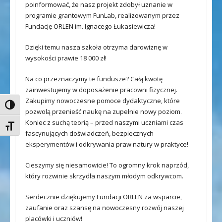
poinformować, że nasz projekt zdobył uznanie w
programie grantowym FunLab, realizowanym przez
Fundację ORLEN im. Ignacego Łukasiewicza!
Dzięki temu nasza szkoła otrzyma darowiznę w
wysokości prawie 18 000 zł!
Na co przeznaczymy te fundusze? Całą kwotę
zainwestujemy w doposażenie pracowni fizycznej.
Zakupimy nowoczesne pomoce dydaktyczne, które
Toggle High Contrast
pozwolą przenieść naukę na zupełnie nowy poziom.
Koniec z suchą teorią – przed naszymi uczniami czas
Toggle Font size
fascynujących doświadczeń, bezpiecznych
eksperymentów i odkrywania praw natury w praktyce!
Cieszymy się niesamowicie! To ogromny krok naprzód,
który rozwinie skrzydła naszym młodym odkrywcom.
Serdecznie dziękujemy Fundacji ORLEN za wsparcie,
zaufanie oraz szansę na nowoczesny rozwój naszej
placówki i uczniów!