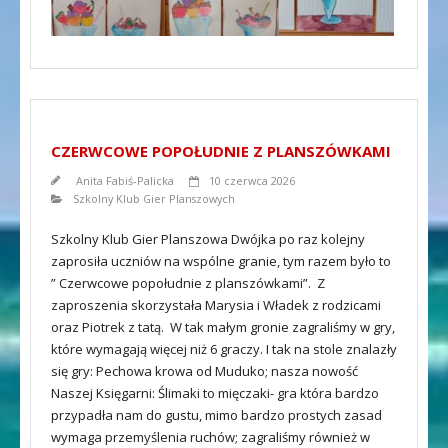
CZERWCOWE POPOŁUDNIE Z PLANSZÓWKAMI
Anita Fabiś-Palicka
10 czerwca 2026
Szkolny Klub Gier Planszowych
Szkolny Klub Gier Planszowa Dwójka po raz kolejny
zaprosiła uczniów na wspólne granie, tym razem było to
” Czerwcowe popołudnie z planszówkami”. Z
zaproszenia skorzystała Marysia i Władek z rodzicami
oraz Piotrek z tatą. W tak małym gronie zagraliśmy w gry,
które wymagają więcej niż 6 graczy. I tak na stole znalazły
się gry: Pechowa krowa od Muduko; nasza nowość
Naszej Księgarni: Ślimaki to mięczaki- gra która bardzo
przypadła nam do gustu, mimo bardzo prostych zasad
wymaga przemyślenia ruchów; zagraliśmy również w