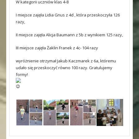
W kategorii uczniów klas 4-8
I miejsce zajęła Lidia Gnus z 4d , która przeskoczyła 126
razy,
II miejsce zajęła Alicja Baumann z 5b z wynikiem 125 razy,
III miejsce zajęła Żaklin Franek z 4c- 104 razy
wyróżnienie otrzymał Jakub Kaczmarek z 6a, któremu
udało się przeskoczyć równo 100 razy. Gratulujemy
formy!