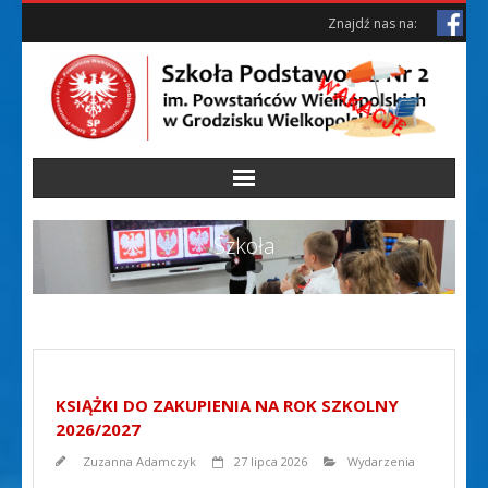
Skip
Skip
Znajdź nas na:
to
to
Content
content
Szkoła
KSIĄŻKI DO ZAKUPIENIA NA ROK SZKOLNY
2026/2027
Zuzanna Adamczyk
27 lipca 2026
Wydarzenia