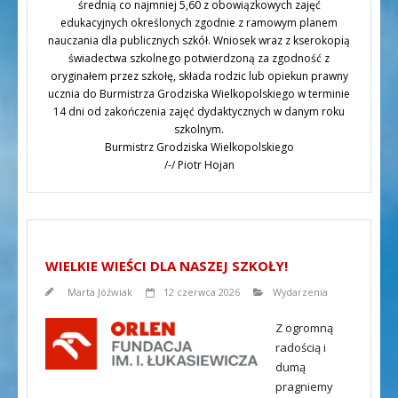
średnią co najmniej 5,60 z obowiązkowych zajęć
edukacyjnych określonych zgodnie z ramowym planem
nauczania dla publicznych szkół. Wniosek wraz z kserokopią
świadectwa szkolnego potwierdzoną za zgodność z
oryginałem przez szkołę, składa rodzic lub opiekun prawny
ucznia do Burmistrza Grodziska Wielkopolskiego w terminie
14 dni od zakończenia zajęć dydaktycznych w danym roku
szkolnym.
Burmistrz Grodziska Wielkopolskiego
/-/ Piotr Hojan
WIELKIE WIEŚCI DLA NASZEJ SZKOŁY!
Marta Jóźwiak
12 czerwca 2026
Wydarzenia
Z ogromną
radością i
dumą
pragniemy