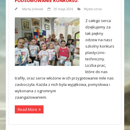
PODSUMOWANIE KONKURSU.
Marta Jóźwiak
29 maja 2026
Wydarzenia
Z całego serca
dziękujemy za
tak piękny
odzew na nasz
szkolny konkurs
plastyczno-
techniczny.
Liczba prac,
które do nas
trafiły, oraz serce włożone w ich przygotowanie mile nas
zaskoczyła. Każda z nich była wyjątkowa, pomysłowa i
wykonana z ogromnym
zaangażowaniem.
Read More