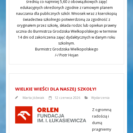
średnią co najmniej 5,60 z obowiązkowych zajęć
edukacyjnych określonych zgodnie z ramowym planem
nauczania dla publicznych szkół. Wniosek wraz z kserokopią
świadectwa szkolnego potwierdzoną za zgodność z
oryginałem przez szkołę, składa rodzic lub opiekun prawny
ucznia do Burmistrza Grodziska Wielkopolskiego w terminie
14 dni od zakończenia zajęć dydaktycznych w danym roku
szkolnym.
Burmistrz Grodziska Wielkopolskiego
/-/ Piotr Hojan
WIELKIE WIEŚCI DLA NASZEJ SZKOŁY!
Marta Jóźwiak
12 czerwca 2026
Wydarzenia
Z ogromną
radością i
dumą
pragniemy