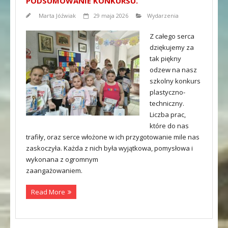
PODSUMOWANIE KONKURSU.
Marta Jóźwiak
29 maja 2026
Wydarzenia
Z całego serca
dziękujemy za
tak piękny
odzew na nasz
szkolny konkurs
plastyczno-
techniczny.
Liczba prac,
które do nas
trafiły, oraz serce włożone w ich przygotowanie mile nas
zaskoczyła. Każda z nich była wyjątkowa, pomysłowa i
wykonana z ogromnym
zaangażowaniem.
Read More