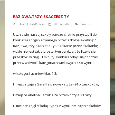
RAZ,DWA,TRZY-SKACZESZ TY
Anita Fabiś-Palicka
28 maja 2026
Świetlica
Uczniowie naszej szkoły bardzo chętnie przystąpili do
konkursu zorganizowanego przez szkolną świetlicę: ”
Raz, dwa, trzy-skaczesz Ty”. Skakanie przez skakankę
wcale nie jest takie proste, tym bardziej , że liczyły się
przeskoki w ciągu 1 minuty. Konkurs odbył się podczas
przerw w dwóch kategoriach wiekowych. Oto wyniki:
w kategorii uczniów klas 1-3:
I miejsce zajęła Sara Pajchrowska z 2a -94 przeskoków,
II miejsce Ahelina Petruk z 2e przeskoczyła 93 razy
III miejsce zajął Mikołaj Sypek z wynikiem 70 przeskoków.