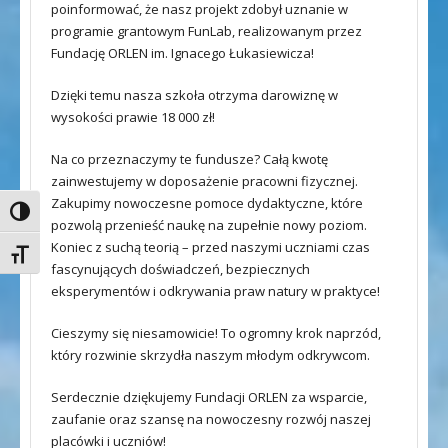
poinformować, że nasz projekt zdobył uznanie w
programie grantowym FunLab, realizowanym przez
Fundację ORLEN im. Ignacego Łukasiewicza!
Dzięki temu nasza szkoła otrzyma darowiznę w
wysokości prawie 18 000 zł!
Na co przeznaczymy te fundusze? Całą kwotę
zainwestujemy w doposażenie pracowni fizycznej.
Zakupimy nowoczesne pomoce dydaktyczne, które
Toggle High Contrast
pozwolą przenieść naukę na zupełnie nowy poziom.
Koniec z suchą teorią – przed naszymi uczniami czas
Toggle Font size
fascynujących doświadczeń, bezpiecznych
eksperymentów i odkrywania praw natury w praktyce!
Cieszymy się niesamowicie! To ogromny krok naprzód,
który rozwinie skrzydła naszym młodym odkrywcom.
Serdecznie dziękujemy Fundacji ORLEN za wsparcie,
zaufanie oraz szansę na nowoczesny rozwój naszej
placówki i uczniów!