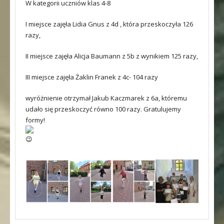
W kategorii uczniów klas 4-8
I miejsce zajęła Lidia Gnus z 4d , która przeskoczyła 126
razy,
II miejsce zajęła Alicja Baumann z 5b z wynikiem 125 razy,
III miejsce zajęła Żaklin Franek z 4c- 104 razy
wyróżnienie otrzymał Jakub Kaczmarek z 6a, któremu
udało się przeskoczyć równo 100 razy. Gratulujemy
formy!