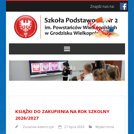
Skip
Skip
Znajdź nas na:
to
to
Content
content
Szkoła
KSIĄŻKI DO ZAKUPIENIA NA ROK SZKOLNY
2026/2027
Zuzanna Adamczyk
27 lipca 2026
Wydarzenia