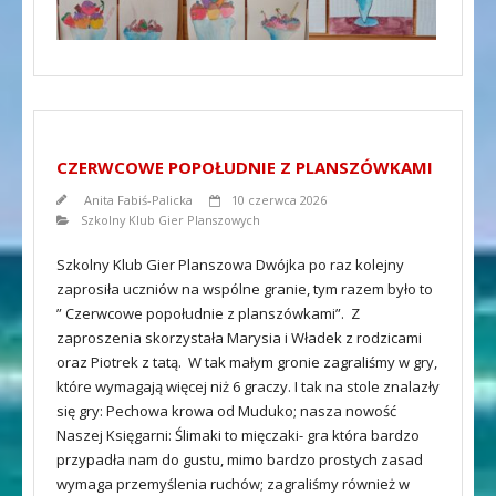
CZERWCOWE POPOŁUDNIE Z PLANSZÓWKAMI
Anita Fabiś-Palicka
10 czerwca 2026
Szkolny Klub Gier Planszowych
Szkolny Klub Gier Planszowa Dwójka po raz kolejny
zaprosiła uczniów na wspólne granie, tym razem było to
” Czerwcowe popołudnie z planszówkami”. Z
zaproszenia skorzystała Marysia i Władek z rodzicami
oraz Piotrek z tatą. W tak małym gronie zagraliśmy w gry,
które wymagają więcej niż 6 graczy. I tak na stole znalazły
się gry: Pechowa krowa od Muduko; nasza nowość
Naszej Księgarni: Ślimaki to mięczaki- gra która bardzo
przypadła nam do gustu, mimo bardzo prostych zasad
wymaga przemyślenia ruchów; zagraliśmy również w