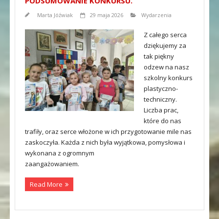
PODSUMOWANIE KONKURSU.
Marta Jóźwiak
29 maja 2026
Wydarzenia
Z całego serca
dziękujemy za
tak piękny
odzew na nasz
szkolny konkurs
plastyczno-
techniczny.
Liczba prac,
które do nas
trafiły, oraz serce włożone w ich przygotowanie mile nas
zaskoczyła. Każda z nich była wyjątkowa, pomysłowa i
wykonana z ogromnym
zaangażowaniem.
Read More