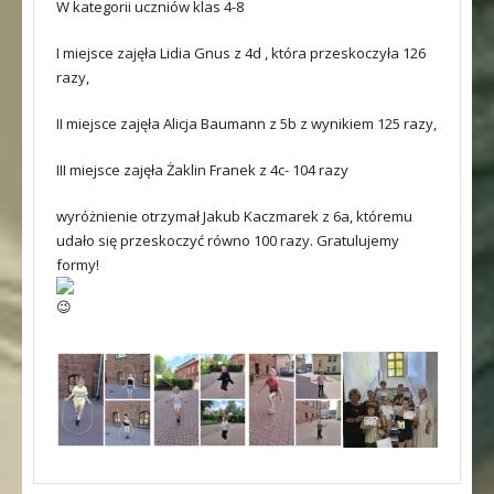
W kategorii uczniów klas 4-8
I miejsce zajęła Lidia Gnus z 4d , która przeskoczyła 126
razy,
II miejsce zajęła Alicja Baumann z 5b z wynikiem 125 razy,
III miejsce zajęła Żaklin Franek z 4c- 104 razy
wyróżnienie otrzymał Jakub Kaczmarek z 6a, któremu
udało się przeskoczyć równo 100 razy. Gratulujemy
formy!