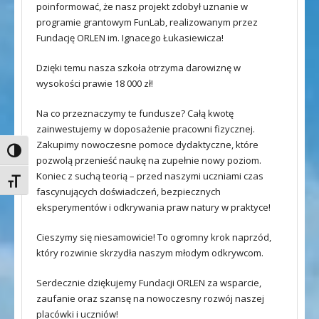
poinformować, że nasz projekt zdobył uznanie w
programie grantowym FunLab, realizowanym przez
Fundację ORLEN im. Ignacego Łukasiewicza!
Dzięki temu nasza szkoła otrzyma darowiznę w
wysokości prawie 18 000 zł!
Na co przeznaczymy te fundusze? Całą kwotę
zainwestujemy w doposażenie pracowni fizycznej.
Zakupimy nowoczesne pomoce dydaktyczne, które
Toggle High Contrast
pozwolą przenieść naukę na zupełnie nowy poziom.
Koniec z suchą teorią – przed naszymi uczniami czas
Toggle Font size
fascynujących doświadczeń, bezpiecznych
eksperymentów i odkrywania praw natury w praktyce!
Cieszymy się niesamowicie! To ogromny krok naprzód,
który rozwinie skrzydła naszym młodym odkrywcom.
Serdecznie dziękujemy Fundacji ORLEN za wsparcie,
zaufanie oraz szansę na nowoczesny rozwój naszej
placówki i uczniów!