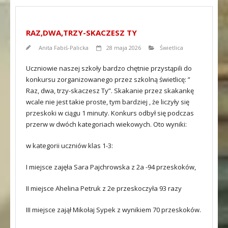
RAZ,DWA,TRZY-SKACZESZ TY
Anita Fabiś-Palicka
28 maja 2026
Świetlica
Uczniowie naszej szkoły bardzo chętnie przystąpili do
konkursu zorganizowanego przez szkolną świetlicę: ”
Raz, dwa, trzy-skaczesz Ty”. Skakanie przez skakankę
wcale nie jest takie proste, tym bardziej , że liczyły się
przeskoki w ciągu 1 minuty. Konkurs odbył się podczas
przerw w dwóch kategoriach wiekowych. Oto wyniki:
w kategorii uczniów klas 1-3:
I miejsce zajęła Sara Pajchrowska z 2a -94 przeskoków,
II miejsce Ahelina Petruk z 2e przeskoczyła 93 razy
III miejsce zajął Mikołaj Sypek z wynikiem 70 przeskoków.