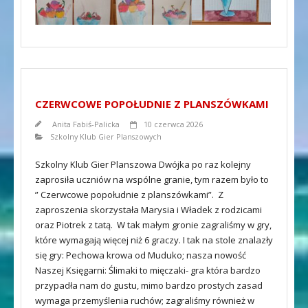
CZERWCOWE POPOŁUDNIE Z PLANSZÓWKAMI
Anita Fabiś-Palicka
10 czerwca 2026
Szkolny Klub Gier Planszowych
Szkolny Klub Gier Planszowa Dwójka po raz kolejny
zaprosiła uczniów na wspólne granie, tym razem było to
” Czerwcowe popołudnie z planszówkami”. Z
zaproszenia skorzystała Marysia i Władek z rodzicami
oraz Piotrek z tatą. W tak małym gronie zagraliśmy w gry,
które wymagają więcej niż 6 graczy. I tak na stole znalazły
się gry: Pechowa krowa od Muduko; nasza nowość
Naszej Księgarni: Ślimaki to mięczaki- gra która bardzo
przypadła nam do gustu, mimo bardzo prostych zasad
wymaga przemyślenia ruchów; zagraliśmy również w