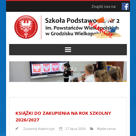
Skip
Skip
Znajdź nas na:
to
to
Content
content
Szkoła
KSIĄŻKI DO ZAKUPIENIA NA ROK SZKOLNY
2026/2027
Zuzanna Adamczyk
27 lipca 2026
Wydarzenia