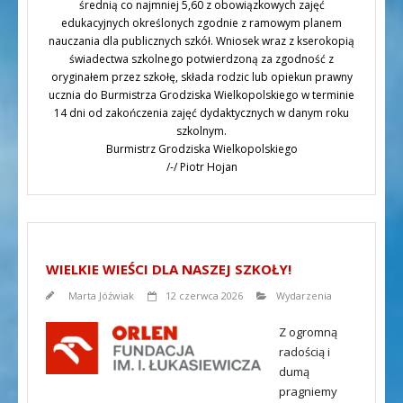
średnią co najmniej 5,60 z obowiązkowych zajęć
edukacyjnych określonych zgodnie z ramowym planem
nauczania dla publicznych szkół. Wniosek wraz z kserokopią
świadectwa szkolnego potwierdzoną za zgodność z
oryginałem przez szkołę, składa rodzic lub opiekun prawny
ucznia do Burmistrza Grodziska Wielkopolskiego w terminie
14 dni od zakończenia zajęć dydaktycznych w danym roku
szkolnym.
Burmistrz Grodziska Wielkopolskiego
/-/ Piotr Hojan
WIELKIE WIEŚCI DLA NASZEJ SZKOŁY!
Marta Jóźwiak
12 czerwca 2026
Wydarzenia
Z ogromną
radością i
dumą
pragniemy